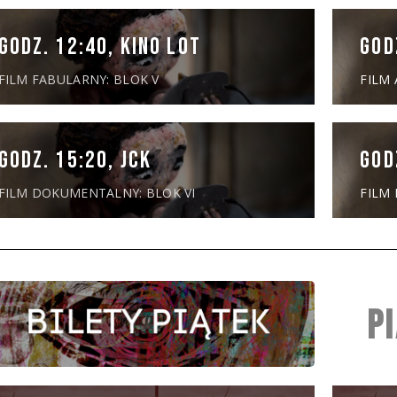
GODZ. 12:40, KINO LOT
GOD
FILM FABULARNY: BLOK V
FILM 
GODZ. 15:20, JCK
GOD
FILM DOKUMENTALNY: BLOK VI
FILM 
P