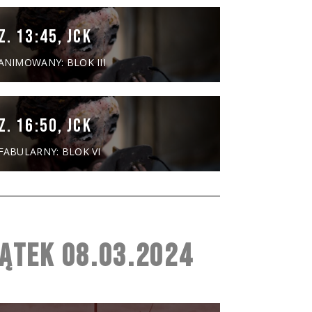
Z. 13:45, JCK
ANIMOWANY: BLOK III
Z. 16:50, JCK
FABULARNY: BLOK VI
IĄTEK 08.03.2024