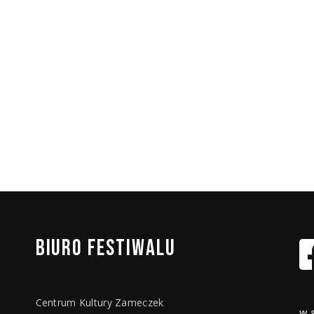
BIURO
FESTIWALU
Centrum Kultury Zameczek
w 