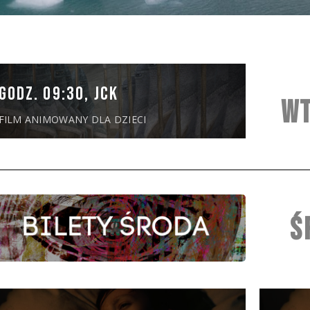
GODZ. 09:30, JCK
WT
FILM ANIMOWANY DLA DZIECI
Ś