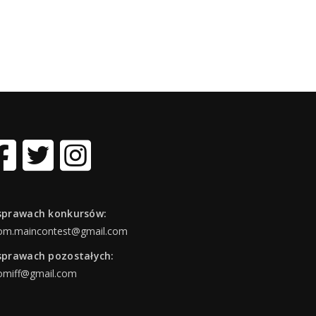
sprawach konkursów:
om.maincontest@gmail.com
sprawach pozostałych:
omiff@gmail.com