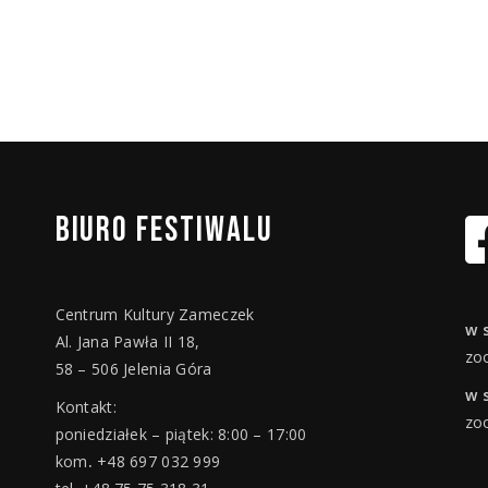
BIURO
FESTIWALU
Centrum Kultury Zameczek
w 
Al. Jana Pawła II 18,
zo
58 – 506 Jelenia Góra
w 
Kontakt:
zo
poniedziałek – piątek: 8:00 – 17:00
kom
.
+48 697 032 999