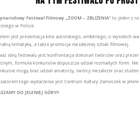
NA TYM FESTIWALU PO PROST
ynarodowy Festiwal Filmowy „ZOOM – ZBLIŻENIA”
to jeden z na
leznego w Polsce.
elem jest prezentacja kina autorskiego, ambitnego, o wysokich wa
inalną tematykę, a także promocja niezależnej sztuki filmowej.
aż ideą festiwalu jest konfrontacja dokonań twórców oraz prezen
leżnym, formuła konkursów dopuszcza udział rozmaitych form. Ni
nkursie mogą brać udział amatorzy, twórcy niezależni oraz studenc
zatorem tego wydarzenia jest Centrum Kultury Zameczek w Jeleni
SZAMY DO JELENIEJ GÓRY!!