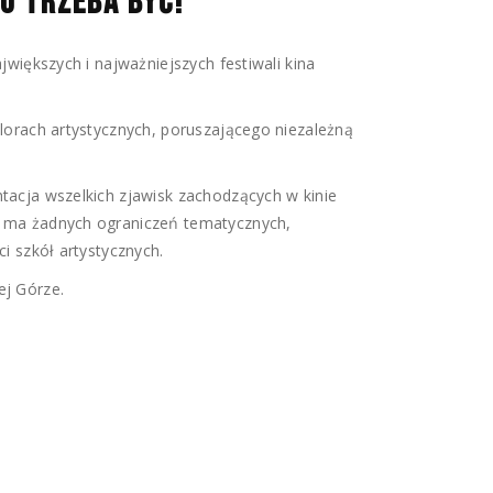
U TRZEBA BYĆ!
jwiększych i najważniejszych festiwali kina
lorach artystycznych, poruszającego niezależną
tacja wszelkich zjawisk zachodzących w kinie
e ma żadnych ograniczeń tematycznych,
i szkół artystycznych.
ej Górze.