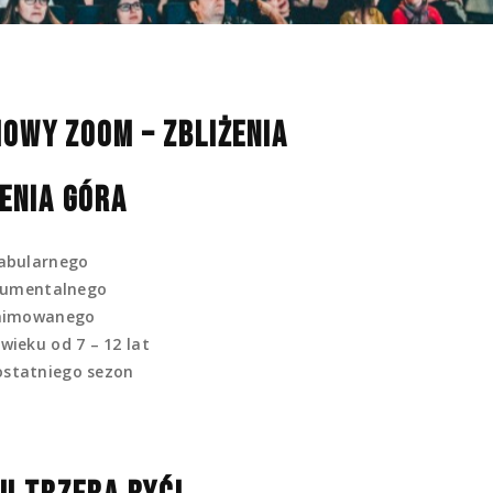
NAN
OWY ZOOM – ZBLIŻENIA
LENIA GÓRA
abularnego
kumentalnego
animowanego
wieku od 7 – 12 lat
ostatniego sezon