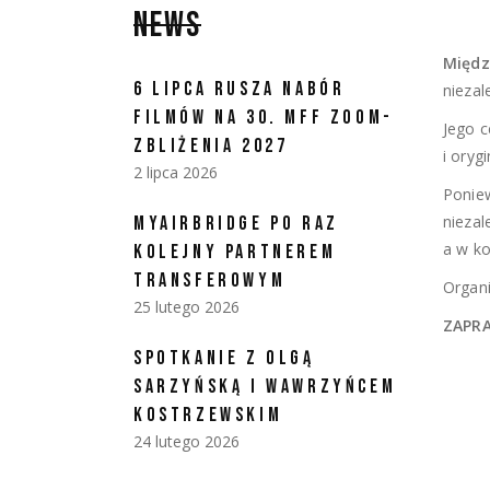
NEWS
Międz
6 LIPCA RUSZA NABÓR
nieza
FILMÓW NA 30. MFF ZOOM-
Jego c
ZBLIŻENIA 2027
i oryg
2 lipca 2026
Poniew
nieza
MYAIRBRIDGE PO RAZ
a w ko
KOLEJNY PARTNEREM
TRANSFEROWYM
Organi
25 lutego 2026
ZAPRA
SPOTKANIE Z OLGĄ
SARZYŃSKĄ I WAWRZYŃCEM
KOSTRZEWSKIM
24 lutego 2026