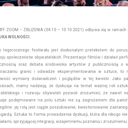
FF ZOOM – ZBLIŻENIA (04.10 – 10.10.2021) odbywa się w ramach 
UKA WOLNOŚCI.
o tegorocznego festiwalu jest doskonałym pretekstem do porusz
oju społeczeństw obywatelskich. Prezentacje filmów i działań per
icznością oraz debata środowiska artystów z publicznością o woln
kraczaniu granic i odwadze eksperymentowania w sztuce, to n
iwość wymiany doświadczeń i poglądów w tej kwestii. Jako partn
ościach, mamy nadzieję, że dyskusja na temat ważnej roli sztuki
atelskiego i rozwoju obywateli pozwoli zrozumieć, że nawet najb
usje podejmowane na polu sztuki nie są zagrożeniem dla pańs
ególne: jej rolą jest ciągłe poszukiwanie; kwestionowanie zastanego
gardą. Sztuka to forma prowadzenia dyskusji, która dla nikogo ni
iałami, sprzyjającej integracji, wzajemnemu poznaniu i zrozumieniu.