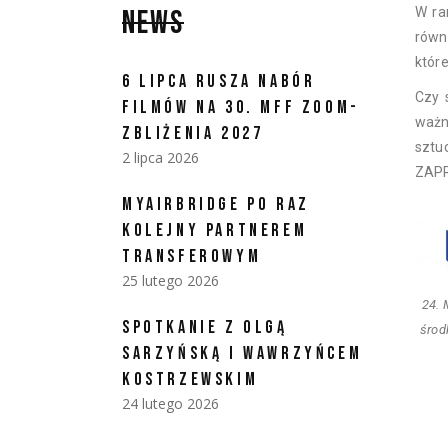
NEWS
W ra
równ
które
6 LIPCA RUSZA NABÓR
Czy 
FILMÓW NA 30. MFF ZOOM-
ważn
ZBLIŻENIA 2027
sztu
2 lipca 2026
ZAP
MYAIRBRIDGE PO RAZ
KOLEJNY PARTNEREM
TRANSFEROWYM
25 lutego 2026
24.
SPOTKANIE Z OLGĄ
środ
SARZYŃSKĄ I WAWRZYŃCEM
KOSTRZEWSKIM
24 lutego 2026