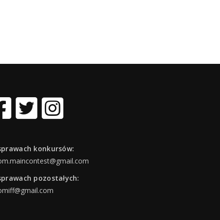
sprawach konkursów:
om.maincontest@gmail.com
sprawach pozostałych:
omiff@gmail.com