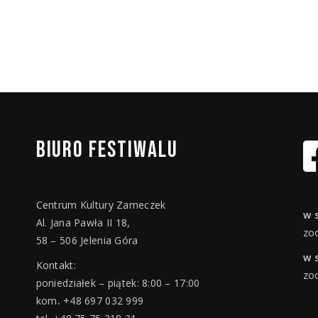
BIURO
FESTIWALU
Centrum Kultury Zameczek
w 
Al. Jana Pawła II 18,
zo
58 – 506 Jelenia Góra
w 
Kontakt:
zo
poniedziałek – piątek: 8:00 – 17:00
kom
.
+48 697 032 999