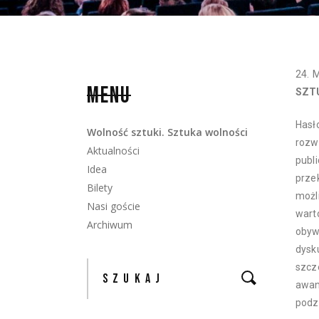
M
MENU
SZT
Hasł
Wolność sztuki. Sztuka wolności
rozw
Aktualności
publ
Idea
prze
Bilety
możl
Nasi goście
wart
Archiwum
obyw
dysk
szcz
awan
podz