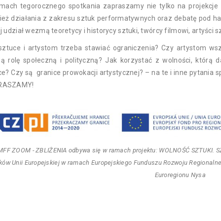
mach tegorocznego spotkania zapraszamy nie tylko na projekcje 
ież działania z zakresu sztuk performatywnych oraz debatę pod
j udział wezmą teoretycy i historycy sztuki, twórcy filmowi, artyści 
sztuce i artystom trzeba stawiać ograniczenia? Czy artystom wszy
ą rolę społeczną i polityczną? Jak korzystać z wolności, którą 
ce? Czy są granice prowokacji artystycznej? – na te i inne pytania
RASZAMY!
 MFF ZOOM - ZBLIŻENIA odbywa się w ramach projektu: WOLNOŚĆ SZTUKI. S
ków Unii Europejskiej w ramach Europejskiego Funduszu Rozwoju Regionaln
Euroregionu Nysa