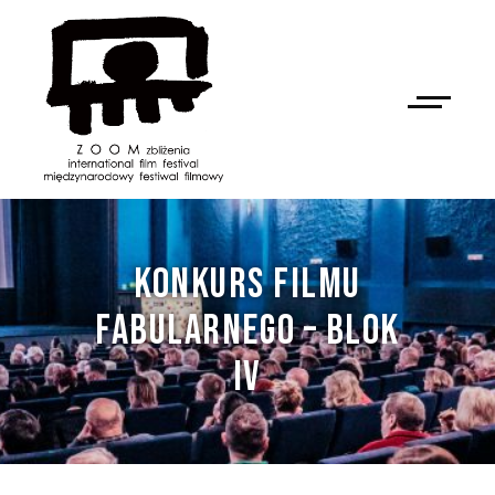
KONKURS FILMU
FABULARNEGO – BLOK
IV
NAN