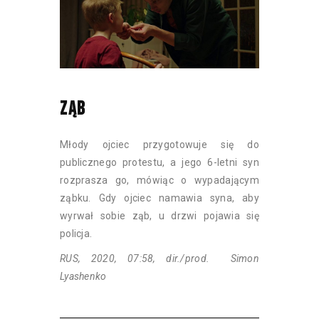
ZĄB
Młody ojciec przygotowuje się do
publicznego protestu, a jego 6-letni syn
rozprasza go, mówiąc o wypadającym
ząbku. Gdy ojciec namawia syna, aby
wyrwał sobie ząb, u drzwi pojawia się
policja.
RUS, 2020, 07:58, dir./prod. Simon
Lyashenko