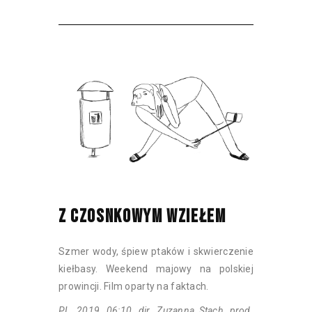
Z CZOSNKOWYM WZIEŁEM
Szmer wody, śpiew ptaków i skwierczenie
kiełbasy. Weekend majowy na polskiej
prowincji. Film oparty na faktach.
PL, 2019, 06:10, dir. Zuzanna Stach, prod.