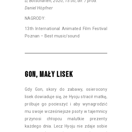
D, Botschaften, 2020, 15:00, dir. / prod.
Daniel Höpfner
NAGRODY:
13th International Animated Film Festival
Poznan – Best music/sound
GON, MAŁY LISEK
Gdy Gon, skory do zabawy, osierocony
lisek dowiaduje się, że Hyoju stracił matkę,
próbuje go pocieszyć i aby wynagrodzić
mu swoje wcześniejsze psoty w tajemnicy
przynosi chłopcu malutkie prezenty
każdego dnia. Lecz Hyoju nie zdaje sobie