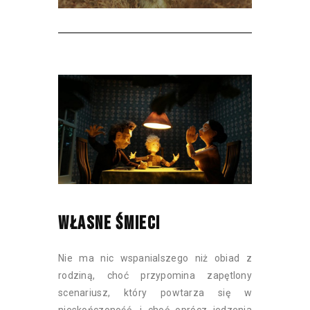
WŁASNE ŚMIECI
Nie ma nic wspanialszego niż obiad z
rodziną, choć przypomina zapętlony
scenariusz, który powtarza się w
nieskończoność, i choć oprócz jedzenia