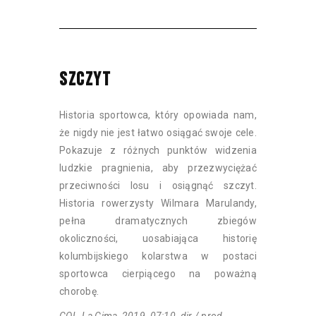
SZCZYT
Historia sportowca, który opowiada nam,
że nigdy nie jest łatwo osiągać swoje cele.
Pokazuje z różnych punktów widzenia
ludzkie pragnienia, aby przezwyciężać
przeciwności losu i osiągnąć szczyt.
Historia rowerzysty Wilmara Marulandy,
pełna dramatycznych zbiegów
okoliczności, uosabiająca historię
kolumbijskiego kolarstwa w postaci
sportowca cierpiącego na poważną
chorobę.
COL, La Cima, 2019, 07:10, dir./ prod.