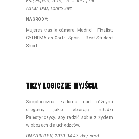
ESP, Espero, 2019, 16:14, dir./ prod.
Adrián Díaz, Loreto Saiz
NAGRODY:
Mujeres tras la cámara, Madrid – Finalist;
CYLNEMA en Corto, Spain – Best Student
Short
TRZY LOGICZNE WYJŚCIA
Socjologiczna zaduma nad różnymi
drogami, jakie obierają młodzi
Palestyńczycy, aby radzić sobie z życiem
w obozach dla uchodźców.
DNK/UK/LBN, 2020, 14:47, dir./ prod.