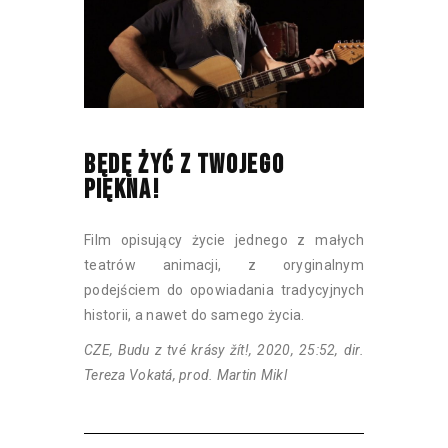
BĘDĘ ŻYĆ Z TWOJEGO
PIĘKNA!
Film opisujący życie jednego z małych
teatrów animacji, z oryginalnym
podejściem do opowiadania tradycyjnych
historii, a nawet do samego życia.
CZE, Budu z tvé krásy žít!, 2020, 25:52, dir.
Tereza Vokatá, prod. Martin Mikl