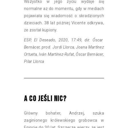
Wszystko w jego życiu wydaje się
normalne aż do momentu, gdy w mediach
pojawiała się wiadomość o skradzionych
dzieciach. 38 lat później Vicente odkrywa,
że został kupiony.
ESP, El Deseado, 2020, 17:49, dir. Óscar
Bernàcer, prod. Jordi Llorca, Joana Martínez
Ortueta, Iván Martínez-Rufat, Óscar Bernàcer,
Pilar Llorca
A CO JEŚLI NIC?
Główny bohater, Andrzej, szuka
zaginionego królewskiego grobowca w
Egipcie do 30 lat. Szczerze wierzy, że jest