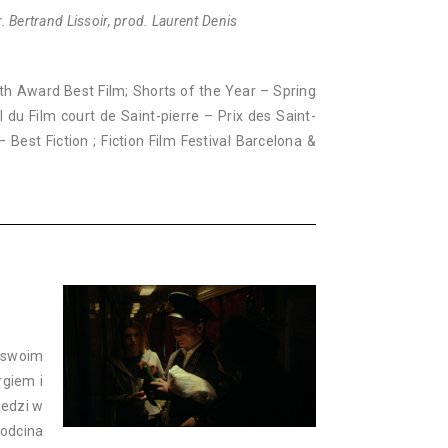
. Bertrand Lissoir, prod. Laurent Denis
outh Award Best Film; Shorts of the Year – Spring
l du Film court de Saint-pierre – Prix des Saint-
– Best Fiction ; Fiction Film Festival Barcelona &
 swoim
rgiem i
iedzi w
 odcina