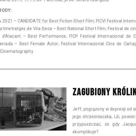
RODY:
2021 – CANDIDATE for Best Fiction Short Film; FICVI Festival Intern
rtmetratges de Vila-Seca – Best National Short Film; Festival de ci
 d’Alacant – Best Performance; FICP Festival Internacional de 
errada – Best Female Actor; Festival Internacional Cine de Cart
 Cinematography
ZAGUBIONY KRÓLI
Jeff, pogrążony w depresji od 
jego chrześniaczka, Lili, powi
przypuszczać, że gdy Jacque
skomplikuje?