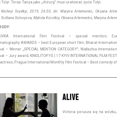
 Tolyi. Teraz Tanya jako „chirurg” musi uratować życie Tolyi.
 Nichnyi Svydkyi, 2019, 26:50, dir. Maryna Artemenko, Oksana Art
 Svitlana Solovyova, Mykola Korotkiy, Oksana Artemenko, Maryna Arte
RODY:
IVKA International Film Festival – special mention; Eu
matography AWARDS – best European short film; Bharat Internation
ival – Winner „SPECIAL MENTION CATEGORY”; Wallachia Internation
ival – Jury award; KINOLITOPYS | 17 KYIV INTERNATIONAL FILM FES
actress; Prague International Monthly Film Festival – Best comedy s
ALIVE
Victoria porusza się na wózku, 