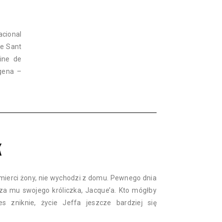
acional
ne Sant
Cine de
agena –
K
śmierci żony, nie wychodzi z domu. Pewnego dnia
erza mu swojego króliczka, Jacque’a. Kto mógłby
s zniknie, życie Jeffa jeszcze bardziej się