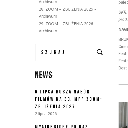
Archiwum
palec
28. ZOOM – ZBLIŻENIA 2025 –
UKR,
Archiwum
prod.
29. ZOOM – ZBLIŻENIA 2026 –
NAG
Archiwum
BRUK
Cine
Fest
Fest
Best 
NEWS
6 LIPCA RUSZA NABÓR
FILMÓW NA 30. MFF ZOOM-
ZBLIŻENIA 2027
2 lipca 2026
MYAIRBRIDGE PO RAZ