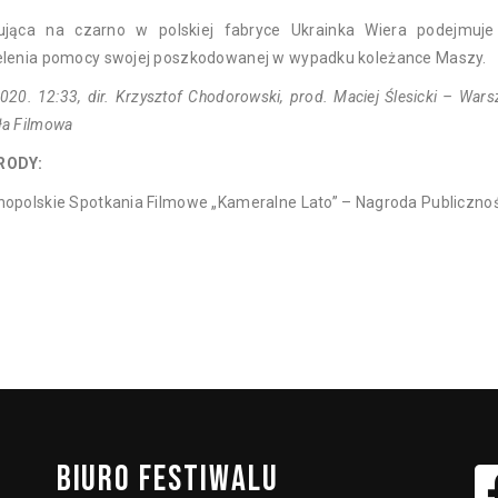
ująca na czarno w polskiej fabryce Ukrainka Wiera podejmuje
elenia pomocy swojej poszkodowanej w wypadku koleżance Maszy.
020. 12:33, dir. Krzysztof Chodorowski, prod. Maciej Ślesicki – War
ła Filmowa
RODY:
nopolskie Spotkania Filmowe „Kameralne Lato” – Nagroda Publicznoś
BIURO
FESTIWALU