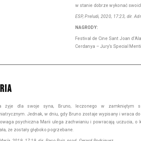
w stanie dobrze wykonać swoic
ESP, Preludi, 2020, 17:23, dir. A
NAGRODY:
Festival de Cine Sant Joan d’Al
Cerdanya – Jury’s Special Ment
RIA
a żyje dla swoje syna, Bruno, leczonego w zamkniętym sz
hiatrycznym. Jednak, w dniu, gdy Bruno zostaje wypisany i wraca d
owaga psychiczna Marii ulega zachwianiu i powracają uczucia, o 
ała, że zostały głęboko pogrzebane.
María, 2019, 17:19, dir. Paco Ruiz, prod. Gerard Rodriguez