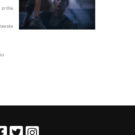
 próbę
szawska
ci