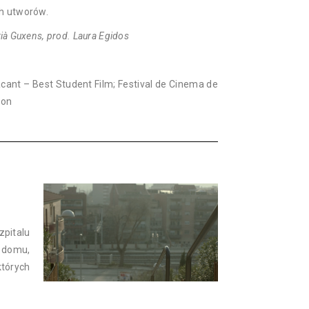
h utworów.
drià Guxens, prod. Laura Egidos
acant – Best Student Film; Festival de Cinema de
ion
pitalu
o domu,
których