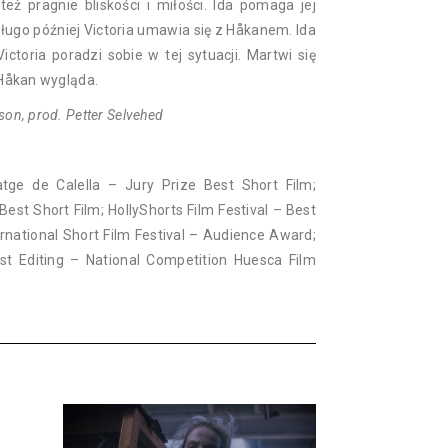
też pragnie bliskości i miłości. Ida pomaga jej
edługo później Victoria umawia się z Håkanem. Ida
ictoria poradzi sobie w tej sytuacji. Martwi się
k Håkan wygląda.
son, prod. Petter Selvehed
atge de Calella – Jury Prize Best Short Film;
Best Short Film; HollyShorts Film Festival – Best
ernational Short Film Festival – Audience Award;
Best Editing – National Competition Huesca Film