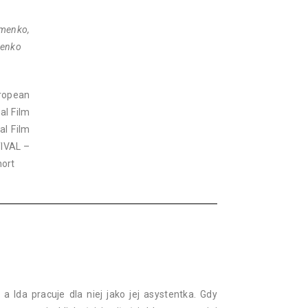
emenko,
menko
ropean
al Film
al Film
TIVAL –
hort
a Ida pracuje dla niej jako jej asystentka. Gdy