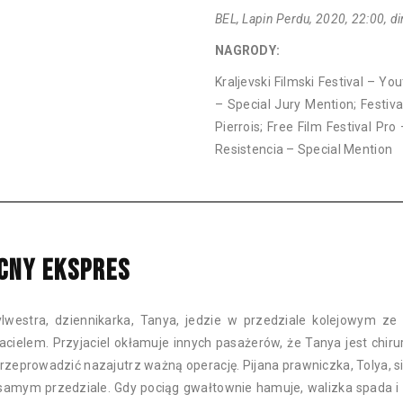
BEL, Lapin Perdu, 2020, 22:00, dir
NAGRODY:
Kraljevski Filmski Festival – Y
– Special Jury Mention; Festiva
Pierrois; Free Film Festival Pro 
Resistencia – Special Mention
CNY EKSPRES
lwestra, dziennikarka, Tanya, jedzie w przedziale kolejowym ze
jacielem. Przyjaciel okłamuje innych pasażerów, że Tanya jest chiru
rzeprowadzić nazajutrz ważną operację. Pijana prawniczka, Tolya, s
samym przedziale. Gdy pociąg gwałtownie hamuje, walizka spada i