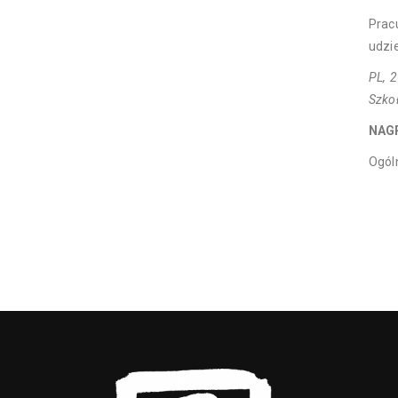
Prac
udzi
PL, 2
Szko
NAG
Ogól