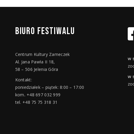
BIURO
FESTIWALU
Centrum Kultury Zameczek
w 
Al. Jana Pawła II 18,
zo
58 – 506 Jelenia Góra
w 
Kontakt:
zo
poniedziałek – piątek: 8:00 – 17:00
kom
.
+48 697 032 999
tel. +48 75 75 318 31