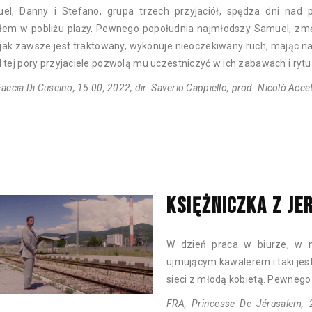
el, Danny i Stefano, grupa trzech przyjaciół, spędza dni nad 
łem w pobliżu plaży. Pewnego popołudnia najmłodszy Samuel, zm
 jak zawsze jest traktowany, wykonuje nieoczekiwany ruch, mając na
 tej pory przyjaciele pozwolą mu uczestniczyć w ich zabawach i rytu
Faccia Di Cuscino, 15:00, 2022, dir. Saverio Cappiello, prod. Nicolò Acce
KSIĘŻNICZKA Z JE
W dzień praca w biurze, w n
ujmującym kawalerem i taki jest
sieci z młodą kobietą. Pewnego
FRA, Princesse De Jérusalem, 26