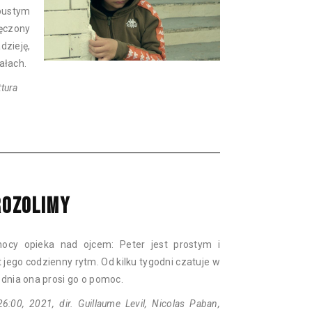
pustym
ęczony
dzieję,
ałach.
ttura
ROZOLIMY
ocy opieka nad ojcem: Peter jest prostym i
 jego codzienny rytm. Od kilku tygodni czatuje w
 dnia ona prosi go o pomoc.
:00, 2021, dir. Guillaume Levil, Nicolas Paban,