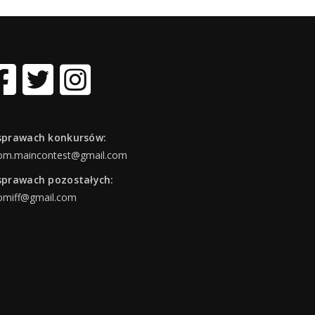
sprawach konkursów:
om.maincontest@gmail.com
sprawach pozostałych:
omiff@gmail.com