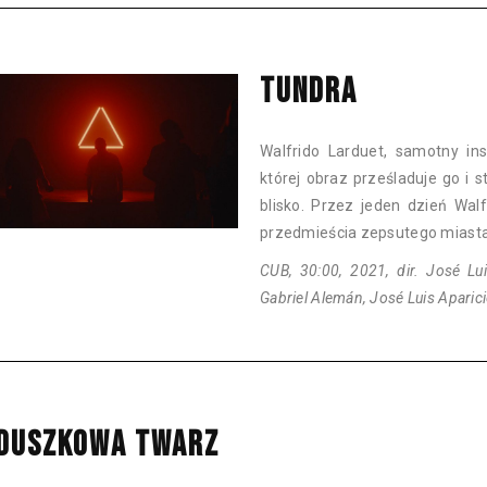
TUNDRA
Walfrido Larduet, samotny ins
której obraz prześladuje go i s
blisko. Przez jeden dzień Wal
przedmieścia zepsutego miasta
CUB, 30:00, 2021, dir. José Lui
Gabriel Alemán, José Luis Aparic
DUSZKOWA TWARZ