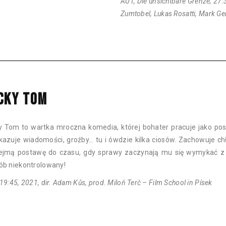
AUT, Die unsichtbare Grenze, 27:3
Zumtobel, Lukas Rosatti, Mark Ge
CKY TOM
y Tom to wartka mroczna komedia, której bohater pracuje jako pos
kazuje wiadomości, groźby… tu i ówdzie kilka ciosów. Zachowuje ch
ejmą postawę do czasu, gdy sprawy zaczynają mu się wymykać z 
ób niekontrolowany!
19:45, 2021, dir. Adam Kůs, prod. Miloň Terč – Film School in Písek