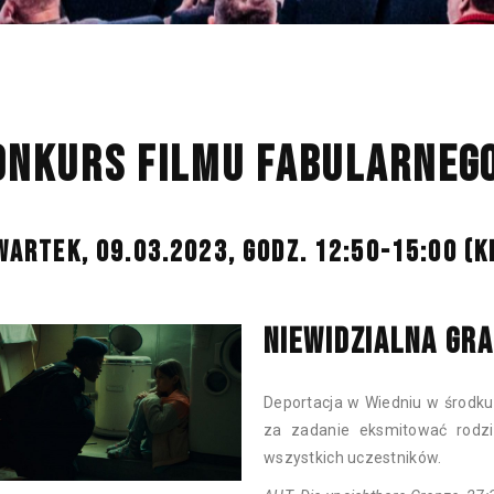
ONKURS FILMU FABULARNEGO 
WARTEK, 09.03.2023, GODZ. 12:50-15:00 (K
NIEWIDZIALNA GRA
Deportacja w Wiedniu w środku n
za zadanie eksmitować rodzi
wszystkich uczestników.