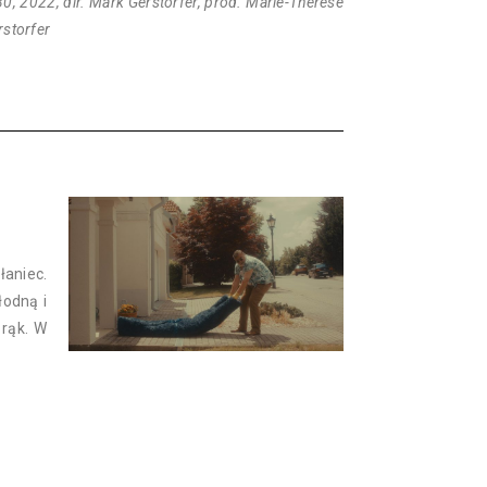
0, 2022, dir. Mark Gerstorfer, prod. Marie-Thérèse
rstorfer
łaniec.
łodną i
rąk. W