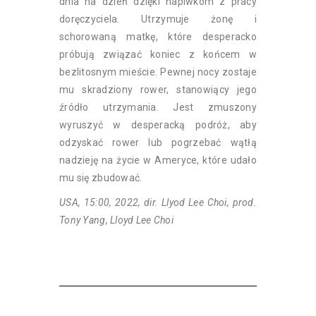
dnia na dzień dzięki napiwkom z pracy
doręczyciela. Utrzymuje żonę i
schorowaną matkę, które desperacko
próbują związać koniec z końcem w
bezlitosnym mieście. Pewnej nocy zostaje
mu skradziony rower, stanowiący jego
źródło utrzymania. Jest zmuszony
wyruszyć w desperacką podróż, aby
odzyskać rower lub pogrzebać wątłą
nadzieję na życie w Ameryce, które udało
mu się zbudować.
USA, 15:00, 2022, dir. Llyod Lee Choi, prod.
Tony Yang, Lloyd Lee Choi