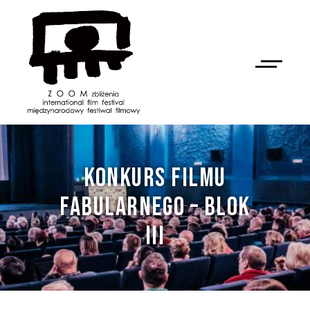
KONKURS FILMU
FABULARNEGO – BLOK
III
NAN