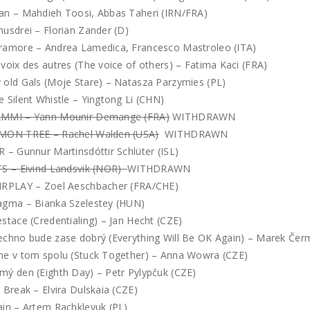
an – Mahdieh Toosi, Abbas Taheri (IRN/FRA)
nusdrei – Florian Zander (D)
ramore – Andrea Lamedica, Francesco Mastroleo (ITA)
 voix des autres (The voice of others) – Fatima Kaci (FRA)
 old Gals (Moje Stare) – Natasza Parzymies (PL)
e Silent Whistle – Yingtong Li (CHN)
MMI – Yann Mounir Demange (FRA)
WITHDRAWN
MON TREE – Rachel Walden (USA)
WITHDRAWN
R – Gunnur Martinsdóttir Schlüter (ISL)
TS – Eivind Landsvik (NOR)
WITHDRAWN
IRPLAY – Zoel Aeschbacher (FRA/CHE)
agma – Bianka Szelestey (HUN)
estace (Credentialing) – Jan Hecht (CZE)
echno bude zase dobrý (Everything Will Be OK Again) – Marek Čer
me v tom spolu (Stuck Together) – Anna Wowra (CZE)
mý den (Eighth Day) – Petr Pylypčuk (CZE)
e Break – Elvira Dulskaia (CZE)
ain – Artem Rachkleyuk (PL)