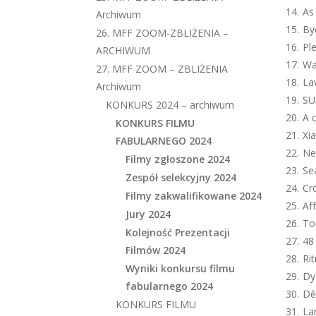
As
Archiwum
By
26. MFF ZOOM-ZBLIŻENIA –
Pl
ARCHIWUM
Wa
27. MFF ZOOM – ZBLIŻENIA
La
Archiwum
SU
KONKURS 2024 – archiwum
A 
KONKURS FILMU
Xi
FABULARNEGO 2024
Ne
Filmy zgłoszone 2024
Se
Zespół selekcyjny 2024
Cr
Filmy zakwalifikowane 2024
Af
Jury 2024
To
Kolejność Prezentacji
48
Filmów 2024
Ri
Wyniki konkursu filmu
Dy
fabularnego 2024
Dě
KONKURS FILMU
La