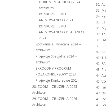
DOKUMENTALNEGO 2024
Ab
archiwum
Mi
KONKURS FILMU
Pa
ANIMOWANEGO 2024
La
KONKURS FILMU
My
ANIMOWANEGO DLA DZIECI
Th
2024
DA
Spotkania z Twórcami 2024 –
LE
archiwum
FÁ
Projekcje Specjalne 2024 –
TI
archiwum
FA
SKRÓCONY PROGRAM
Pr
POZAKONKURSOWY 2024
At
Projekcje Konkursowe 2024
Vš
28. ZOOM – ZBLIŻENIA 2025 –
Js
Archiwum
Os
29. ZOOM – ZBLIŻENIA 2026 –
Ic
Archiwum
Gr