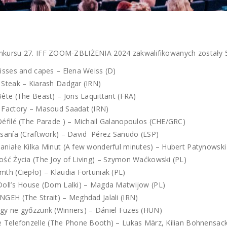
kursu 27. IFF ZOOM-ZBLIŻENIA 2024 zakwalifikowanych zostały 52
kisses and capes – Elena Weiss (D)
 Steak – Kiarash Dadgar (IRN)
ête (The Beast) – Joris Laquittant (FRA)
 Factory – Masoud Saadat (IRN)
Défilé (The Parade ) – Michail Galanopoulos (CHE/GRC)
esanía (Craftwork) – David Pérez Sañudo (ESP)
aniałe Kilka Minut (A few wonderful minutes) – Hubert Patynowski
ość Życia (The Joy of Living) – Szymon Waćkowski (PL)
th (Ciepło) – Klaudia Fortuniak (PL)
Doll’s House (Dom Lalki) – Magda Matwijow (PL)
NGEH (The Strait) – Meghdad Jalali (IRN)
gy ne győzzünk (Winners) – Dániel Füzes (HUN)
e Telefonzelle (The Phone Booth) – Lukas März, Kilian Bohnensack