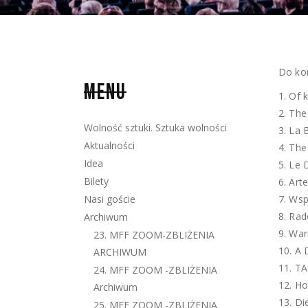
Do kon
MENU
Of 
The
Wolność sztuki. Sztuka wolności
La B
Aktualności
The
Idea
Le 
Bilety
Art
Nasi goście
Wsp
Rad
Archiwum
Warm
23. MFF ZOOM-ZBLIŻENIA
A 
ARCHIWUM
TA
24. MFF ZOOM -ZBLIŻENIA
Ho
Archiwum
Di
25. MFF ZOOM -ZBLIŻENIA