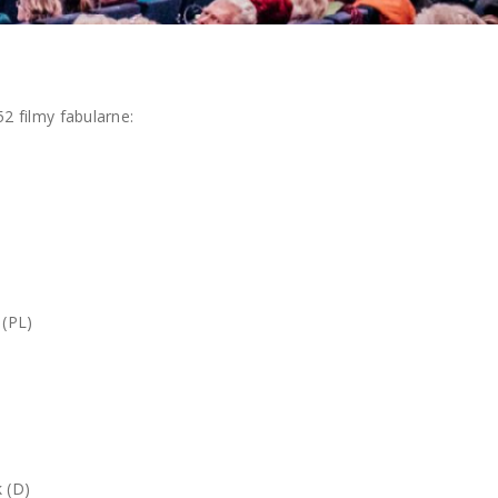
NAN
 filmy fabularne:
 (PL)
 (D)