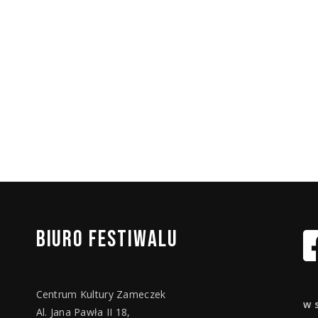
BIURO
FESTIWALU
Centrum Kultury Zameczek
w 
Al. Jana Pawła II 18,