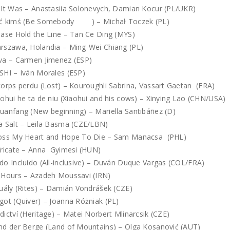
 It Was – Anastasiia Solonevych, Damian Kocur (PL/UKR)
ć kimś (Be Somebody ) – Michał Toczek (PL)
ease Hold the Line – Tan Ce Ding (MYS)
rszawa, Holandia – Ming-Wei Chiang (PL)
va – Carmen Jimenez (ESP)
SHI – Iván Morales (ESP)
corps perdu (Lost) – Kouroughli Sabrina, Vassart Gaetan (FRA)
aohui he ta de niu (Xiaohui and his cows) – Xinying Lao (CHN/USA)
uanfang (New beginning) – Mariella Santibáñez (D)
a Salt – Leila Basma (CZE/LBN)
oss My Heart and Hope To Die – Sam Manacsa (PHL)
fricate – Anna Gyimesi (HUN)
do Incluido (All-inclusive) – Duván Duque Vargas (COL/FRA)
 Hours – Azadeh Moussavi (IRN)
tuály (Rites) – Damián Vondrášek (CZE)
got (Quiver) – Joanna Różniak (PL)
dictví (Heritage) – Matei Norbert Mlinarcsik (CZE)
nd der Berge (Land of Mountains) – Olga Kosanović (AUT)