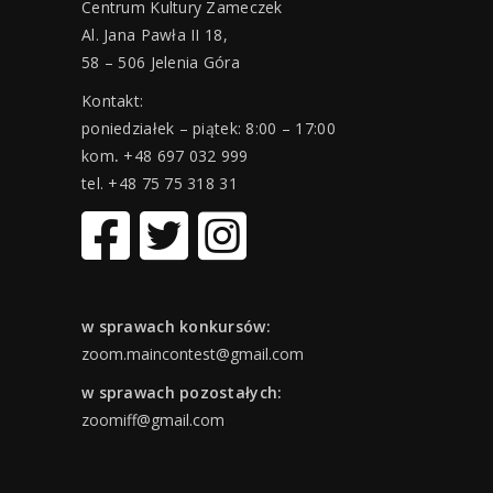
Centrum Kultury Zameczek
Al. Jana Pawła II 18,
58 – 506 Jelenia Góra
Kontakt:
poniedziałek – piątek: 8:00 – 17:00
kom
.
+48 697 032 999
tel. +48 75 75 318 31
w sprawach konkursów:
zoom.maincontest@gmail.com
w sprawach pozostałych:
zoomiff@gmail.com