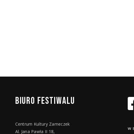
BIURO
FESTIWALU
Centrum Kultury Zameczek
w 
Al. Jana Pawła II 18,