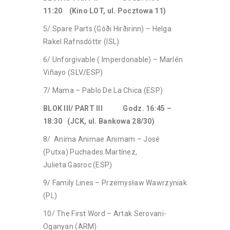
11:20 (Kino LOT, ul. Pocztowa 11)
5/ Spare Parts (Góði Hirðirinn) – Helga
Rakel Rafnsdóttir (ISL)
6/ Unforgivable ( Imperdonable) – Marlén
Viñayo (SLV/ESP)
7/ Mama – Pablo De La Chica (ESP)
BLOK III/ PART III Godz. 16:45 –
18:30 (JCK, ul. Bankowa 28/30)
8/ Anima Animae Animam – José
(Putxa) Puchades Martínez,
Julieta Gasroc (ESP)
9/ Family Lines – Przemysław Wawrzyniak
(PL)
10/ The First Word – Artak Serovani-
Oganyan (ARM)