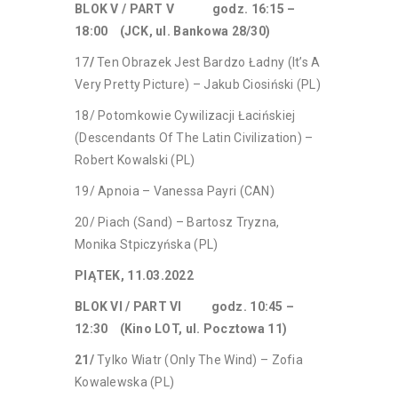
BLOK V / PART V godz. 16:15 –
18:00 (JCK, ul. Bankowa 28/30)
17
/
Ten Obrazek Jest Bardzo Ładny (It’s A
Very Pretty Picture) – Jakub Ciosiński (PL)
18/ Potomkowie Cywilizacji Łacińskiej
(Descendants Of The Latin Civilization) –
Robert Kowalski (PL)
19/ Apnoia – Vanessa Payri (CAN)
20/ Piach (Sand) – Bartosz Tryzna,
Monika Stpiczyńska (PL)
PIĄTEK, 11.03.2022
BLOK VI / PART VI godz. 10:45 –
12:30 (Kino LOT, ul. Pocztowa 11)
21/
Tylko Wiatr (Only The Wind) – Zofia
Kowalewska (PL)