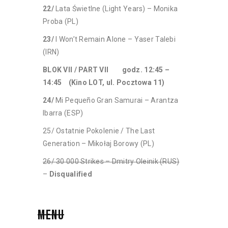
22/
Lata Świetlne (Light Years) – Monika
Proba (PL)
23/
I Won’t Remain Alone – Yaser Talebi
(IRN)
BLOK VII / PART VII godz. 12:45 –
14:45 (Kino LOT, ul. Pocztowa 11)
24/
Mi Pequeño Gran Samurai – Arantza
Ibarra (ESP)
25/ Ostatnie Pokolenie / The Last
Generation – Mikołaj Borowy (PL)
26/ 30 000 Strikes – Dmitry Oleinik (RUS)
–
Disqualified
MENU