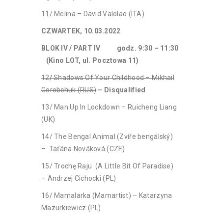
11/ Melina – David Valolao (ITA)
CZWARTEK, 10.03.2022
BLOK IV / PART IV godz. 9:30 – 11:30
(Kino LOT, ul. Pocztowa 11)
12
/
Shadows Of Your Childhood – Mikhail
Gorobchuk (RUS)
– Disqualified
13/ Man Up In Lockdown – Ruicheng Liang
(UK)
14/ The Bengal Animal (Zvíře bengálský)
– Taťána Nováková (CZE)
15/ Trochę Raju (A Little Bit Of Paradise)
– Andrzej Cichocki (PL)
16/ Mamalarka (Mamartist) – Katarzyna
Mazurkiewicz (PL)