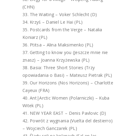
(CHN)
The Waiting – Voker Schlecht (D)
Krzyś – Daniel Le Hai (PL)
Postcards from the Verge – Natalia
Koniarz (PL)
Ptitsa – Alina Maksimenko (PL)
Getting to know you (Jeszcze mnie nie
znasz) – Joanna Krzyżewska (PL)
Basia: Three Short Stories (Trzy
opowiadania o Basi) – Mateusz Pietrak (PL)
Our Horizons (Nos Horizons) – Charlotte
Cayeux (FRA)
Ant|Arctic Women (Polarniczki) – Kuba
Witek (PL)
NEW YEAR EAST – Denis Pavlovic (D)
Powrót z wygnania (Vuelta del destierro)
– Wojciech Ganczarek (PL)
Ślady soli na kolanach (Sal en las