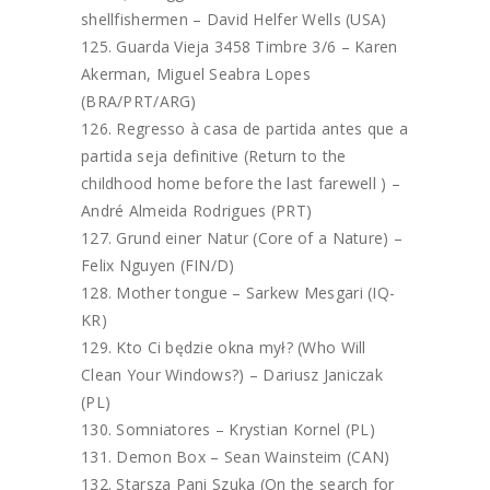
shellfishermen – David Helfer Wells (USA)
Guarda Vieja 3458 Timbre 3/6 – Karen
Akerman, Miguel Seabra Lopes
(BRA/PRT/ARG)
Regresso à casa de partida antes que a
partida seja definitive (Return to the
childhood home before the last farewell ) –
André Almeida Rodrigues (PRT)
Grund einer Natur (Core of a Nature) –
Felix Nguyen (FIN/D)
Mother tongue – Sarkew Mesgari (IQ-
KR)
Kto Ci będzie okna mył? (Who Will
Clean Your Windows?) – Dariusz Janiczak
(PL)
Somniatores – Krystian Kornel (PL)
Demon Box – Sean Wainsteim (CAN)
Starsza Pani Szuka (On the search for