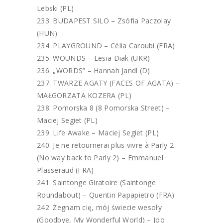
Lebski (PL)
BUDAPEST SILO – Zsófia Paczolay
(HUN)
PLAYGROUND – Célia Caroubi (FRA)
WOUNDS – Lesia Diak (UKR)
„WORDS” – Hannah Jandl (D)
TWARZE AGATY (FACES OF AGATA) –
MAŁGORZATA KOZERA (PL)
Pomorska 8 (8 Pomorska Street) –
Maciej Segiet (PL)
Life Awake – Maciej Segiet (PL)
Je ne retournerai plus vivre à Parly 2
(No way back to Parly 2) – Emmanuel
Plasseraud (FRA)
Saintonge Giratoire (Saintonge
Roundabout) – Quentin Papapietro (FRA)
Żegnam cię, mój świecie wesoły
(Goodbye, My Wonderful World) – Joo