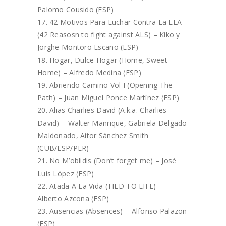
Palomo Cousido (ESP)
42 Motivos Para Luchar Contra La ELA
(42 Reasosn to fight against ALS) – Kiko y
Jorghe Montoro Escaño (ESP)
Hogar, Dulce Hogar (Home, Sweet
Home) – Alfredo Medina (ESP)
Abriendo Camino Vol I (Opening The
Path) – Juan Miguel Ponce Martínez (ESP)
Alias Charlies David (A.k.a. Charlies
David) – Walter Manrique, Gabriela Delgado
Maldonado, Aitor Sánchez Smith
(CUB/ESP/PER)
No M’oblidis (Don’t forget me) – José
Luis López (ESP)
Atada A La Vida (TIED TO LIFE) –
Alberto Azcona (ESP)
Ausencias (Absences) – Alfonso Palazon
(ESP)