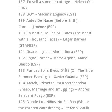
To sell a summer cottage – Helena Öst
(FIN)
BOY – Vladimir Loginov (EST)
Antes De Nacer (Before Birth) –
Carmen Jiménez (ESP)
La Bestia De Las Mil Caras (The Beast
with a Thousand Faces) – Edgar Barrera
(GTM/ESP)
Guaret – Josep Alorda Roca (ESP)
En(Re)Cordar – Marta Arjona, Maite
Blasco (ESP)
Par Les Soirs Bleus D`Été (On The Blue
Summer Evenings) – Xavier Guàrdia (ESP)
Ardiak, Ezkontza Eta Kontrabandoa
(Sheep, Marriage and smuggling) – Andrés
Salaberri Pueyo (ESP)
Donde Los Niños No Sueñan (Where
the children can’t dream) – Stefano Sbrulli