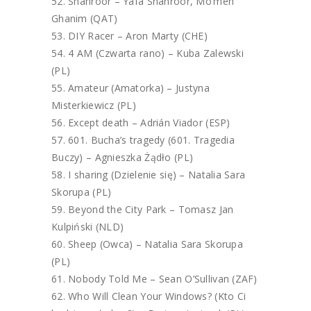
Shahroor – Yafa Shahroor, Mo’men
Ghanim (QAT)
DIY Racer – Aron Marty (CHE)
4 AM (Czwarta rano) – Kuba Zalewski
(PL)
Amateur (Amatorka) – Justyna
Misterkiewicz (PL)
Except death – Adrián Viador (ESP)
601. Bucha’s tragedy (601. Tragedia
Buczy) – Agnieszka Żądło (PL)
I sharing (Dzielenie się) – Natalia Sara
Skorupa (PL)
Beyond the City Park – Tomasz Jan
Kulpiński (NLD)
Sheep (Owca) – Natalia Sara Skorupa
(PL)
Nobody Told Me – Sean O’Sullivan (ZAF)
Who Will Clean Your Windows? (Kto Ci