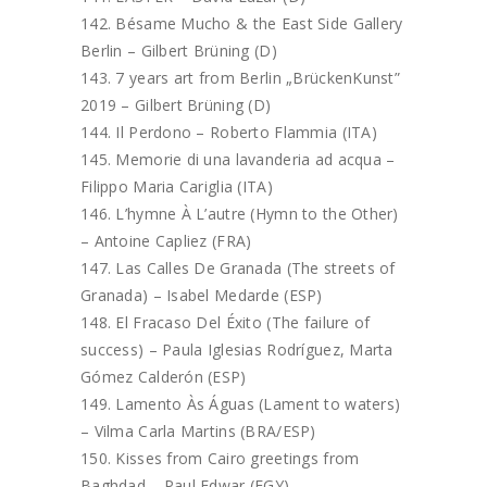
Bésame Mucho & the East Side Gallery
Berlin – Gilbert Brüning (D)
7 years art from Berlin „BrückenKunst”
2019 – Gilbert Brüning (D)
Il Perdono – Roberto Flammia (ITA)
Memorie di una lavanderia ad acqua –
Filippo Maria Cariglia (ITA)
L’hymne À L’autre (Hymn to the Other)
– Antoine Capliez (FRA)
Las Calles De Granada (The streets of
Granada) – Isabel Medarde (ESP)
El Fracaso Del Éxito (The failure of
success) – Paula Iglesias Rodríguez, Marta
Gómez Calderón (ESP)
Lamento Às Águas (Lament to waters)
– Vilma Carla Martins (BRA/ESP)
Kisses from Cairo greetings from
Baghdad – Paul Edwar (EGY)