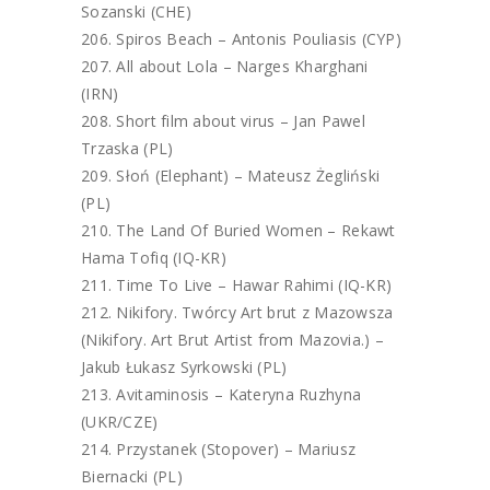
Sozanski (CHE)
Spiros Beach – Antonis Pouliasis (CYP)
All about Lola – Narges Kharghani
(IRN)
Short film about virus – Jan Pawel
Trzaska (PL)
Słoń (Elephant) – Mateusz Żegliński
(PL)
The Land Of Buried Women – Rekawt
Hama Tofiq (IQ-KR)
Time To Live – Hawar Rahimi (IQ-KR)
Nikifory. Twórcy Art brut z Mazowsza
(Nikifory. Art Brut Artist from Mazovia.) –
Jakub Łukasz Syrkowski (PL)
Avitaminosis – Kateryna Ruzhyna
(UKR/CZE)
Przystanek (Stopover) – Mariusz
Biernacki (PL)