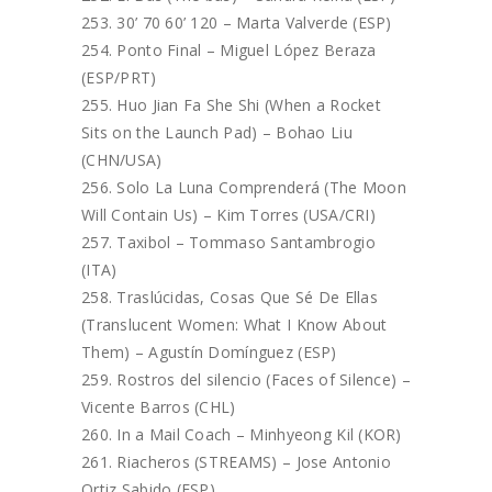
30’ 70 60’ 120 – Marta Valverde (ESP)
Ponto Final – Miguel López Beraza
(ESP/PRT)
Huo Jian Fa She Shi (When a Rocket
Sits on the Launch Pad) – Bohao Liu
(CHN/USA)
Solo La Luna Comprenderá (The Moon
Will Contain Us) – Kim Torres (USA/CRI)
Taxibol – Tommaso Santambrogio
(ITA)
Traslúcidas, Cosas Que Sé De Ellas
(Translucent Women: What I Know About
Them) – Agustín Domínguez (ESP)
Rostros del silencio (Faces of Silence) –
Vicente Barros (CHL)
In a Mail Coach – Minhyeong Kil (KOR)
Riacheros (STREAMS) – Jose Antonio
Ortiz Sabido (ESP)