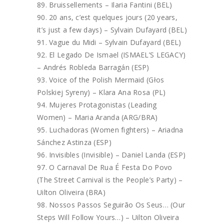
Bruissellements – Ilaria Fantini (BEL)
20 ans, c’est quelques jours (20 years,
it’s just a few days) – Sylvain Dufayard (BEL)
Vague du Midi – Sylvain Dufayard (BEL)
El Legado De Ismael (ISMAEL’S LEGACY)
– Andrés Robleda Barragán (ESP)
Voice of the Polish Mermaid (Głos
Polskiej Syreny) – Klara Ana Rosa (PL)
Mujeres Protagonistas (Leading
Women) – Maria Aranda (ARG/BRA)
Luchadoras (Women fighters) – Ariadna
Sánchez Astinza (ESP)
Invisibles (Invisible) – Daniel Landa (ESP)
O Carnaval De Rua É Festa Do Povo
(The Street Carnival is the People’s Party) –
Uilton Oliveira (BRA)
Nossos Passos Seguirão Os Seus… (Our
Steps Will Follow Yours…) – Uilton Oliveira