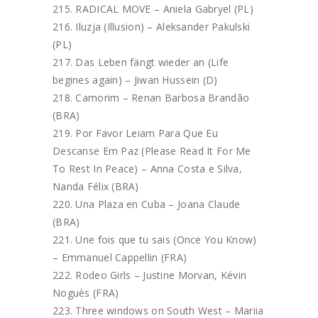
RADICAL MOVE – Aniela Gabryel (PL)
Iluzja (Illusion) – Aleksander Pakulski
(PL)
Das Leben fängt wieder an (Life
begines again) – Jiwan Hussein (D)
Camorim – Renan Barbosa Brandão
(BRA)
Por Favor Leiam Para Que Eu
Descanse Em Paz (Please Read It For Me
To Rest In Peace) – Anna Costa e Silva,
Nanda Félix (BRA)
Una Plaza en Cuba – Joana Claude
(BRA)
Une fois que tu sais (Once You Know)
– Emmanuel Cappellin (FRA)
Rodeo Girls – Justine Morvan, Kévin
Noguès (FRA)
Three windows on South West – Mariia