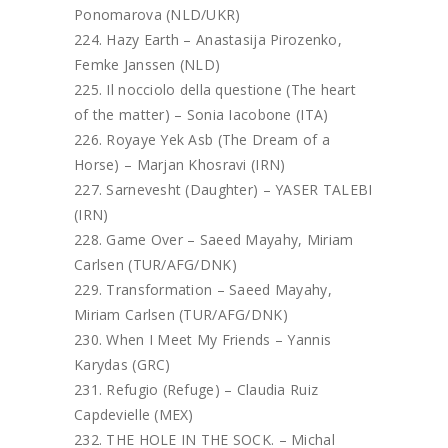
Ponomarova (NLD/UKR)
Hazy Earth – Anastasija Pirozenko,
Femke Janssen (NLD)
Il nocciolo della questione (The heart
of the matter) – Sonia Iacobone (ITA)
Royaye Yek Asb (The Dream of a
Horse) – Marjan Khosravi (IRN)
Sarnevesht (Daughter) – YASER TALEBI
(IRN)
Game Over – Saeed Mayahy, Miriam
Carlsen (TUR/AFG/DNK)
Transformation – Saeed Mayahy,
Miriam Carlsen (TUR/AFG/DNK)
When I Meet My Friends – Yannis
Karydas (GRC)
Refugio (Refuge) – Claudia Ruiz
Capdevielle (MEX)
THE HOLE IN THE SOCK. – Michal