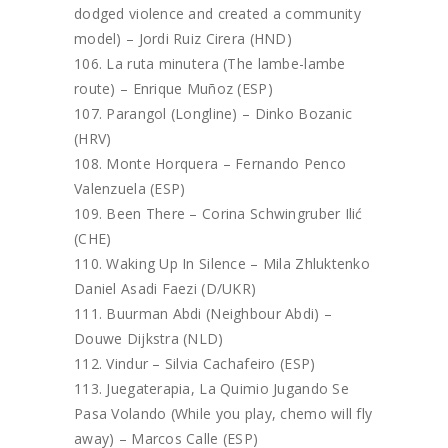
dodged violence and created a community
model) – Jordi Ruiz Cirera (HND)
La ruta minutera (The lambe-lambe
route) – Enrique Muñoz (ESP)
Parangol (Longline) – Dinko Bozanic
(HRV)
Monte Horquera – Fernando Penco
Valenzuela (ESP)
Been There – Corina Schwingruber Ilić
(CHE)
Waking Up In Silence – Mila Zhluktenko
Daniel Asadi Faezi (D/UKR)
Buurman Abdi (Neighbour Abdi) –
Douwe Dijkstra (NLD)
Vindur – Silvia Cachafeiro (ESP)
Juegaterapia, La Quimio Jugando Se
Pasa Volando (While you play, chemo will fly
away) – Marcos Calle (ESP)