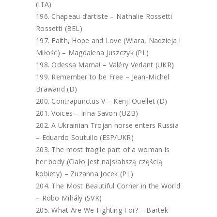
(ITA)
Chapeau d’artiste – Nathalie Rossetti
Rossetti (BEL)
Faith, Hope and Love (Wiara, Nadzieja i
Miłość) – Magdalena Juszczyk (PL)
Odessa Mama! – Valéry Verlant (UKR)
Remember to be Free – Jean-Michel
Brawand (D)
Contrapunctus V – Kenji Ouellet (D)
Voices – Irina Savon (UZB)
A Ukrainian Trojan horse enters Russia
– Eduardo Soutullo (ESP/UKR)
The most fragile part of a woman is
her body (Ciało jest najsłabszą częścią
kobiety) – Zuzanna Jocek (PL)
The Most Beautiful Corner in the World
– Robo Mihály (SVK)
What Are We Fighting For? – Bartek