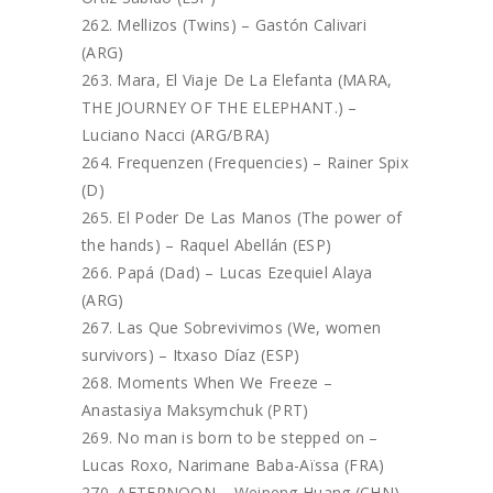
Mellizos (Twins) – Gastón Calivari
(ARG)
Mara, El Viaje De La Elefanta (MARA,
THE JOURNEY OF THE ELEPHANT.) –
Luciano Nacci (ARG/BRA)
Frequenzen (Frequencies) – Rainer Spix
(D)
El Poder De Las Manos (The power of
the hands) – Raquel Abellán (ESP)
Papá (Dad) – Lucas Ezequiel Alaya
(ARG)
Las Que Sobrevivimos (We, women
survivors) – Itxaso Díaz (ESP)
Moments When We Freeze –
Anastasiya Maksymchuk (PRT)
No man is born to be stepped on –
Lucas Roxo, Narimane Baba-Aïssa (FRA)
AFTERNOON – Weipeng Huang (CHN)