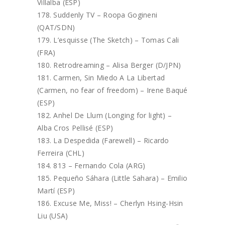
Villalba (ESP)
Suddenly TV – Roopa Gogineni
(QAT/SDN)
L’esquisse (The Sketch) – Tomas Cali
(FRA)
Retrodreaming – Alisa Berger (D/JPN)
Carmen, Sin Miedo A La Libertad
(Carmen, no fear of freedom) – Irene Baqué
(ESP)
Anhel De Llum (Longing for light) –
Alba Cros Pellisé (ESP)
La Despedida (Farewell) – Ricardo
Ferreira (CHL)
813 – Fernando Cola (ARG)
Pequeño Sáhara (Little Sahara) – Emilio
Martí (ESP)
Excuse Me, Miss! – Cherlyn Hsing-Hsin
Liu (USA)