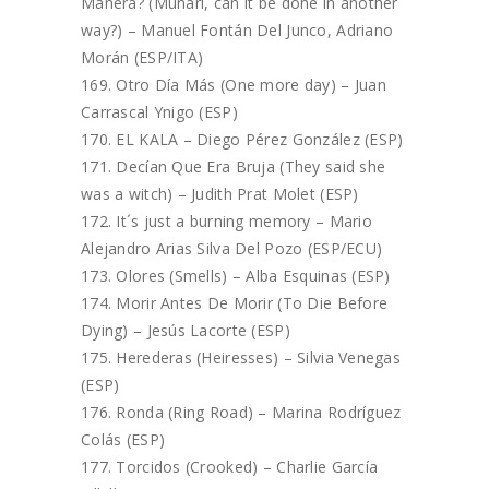
Manera? (Munari, can it be done in another
way?) – Manuel Fontán Del Junco, Adriano
Morán (ESP/ITA)
Otro Día Más (One more day) – Juan
Carrascal Ynigo (ESP)
EL KALA – Diego Pérez González (ESP)
Decían Que Era Bruja (They said she
was a witch) – Judith Prat Molet (ESP)
It´s just a burning memory – Mario
Alejandro Arias Silva Del Pozo (ESP/ECU)
Olores (Smells) – Alba Esquinas (ESP)
Morir Antes De Morir (To Die Before
Dying) – Jesús Lacorte (ESP)
Herederas (Heiresses) – Silvia Venegas
(ESP)
Ronda (Ring Road) – Marina Rodríguez
Colás (ESP)
Torcidos (Crooked) – Charlie García