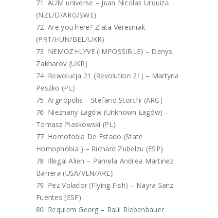
AUM universe – Juan Nicolas Urquiza
(NZL/D/ARG/SWE)
Are you here? Zlata Veresniak
(PRT/HUN/BEL/UKR)
NEMOZHLYVE (IMPOSSIBLE) – Denys
Zakharov (UKR)
Rewolucja 21 (Revolution 21) – Martyna
Peszko (PL)
Argirópolis – Stefano Storchi (ARG)
Nieznany Łagów (Unknown Łagów) –
Tomasz Piaskowski (PL)
Homofobia De Estado (State
Homophobia ) – Richard Zubelzu (ESP)
Illegal Alien – Pamela Andrea Martinez
Barrera (USA/VEN/ARE)
Pez Volador (Flying Fish) – Nayra Sanz
Fuentes (ESP)
Requiem Georg – Raúl Riebenbauer