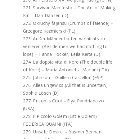
Survivor Manifesto – The Art of Making
Kin – Dan Dansen (D)
Okruchy fajansu (Crumbs of faience) –
Grzegorz Kaźmierski (PL)
Außer Männer hatten wir nichts zu
verlieren (Beside men we had nothing to
lose) – Hanna Hocker, Leila Keita (D)
La doppia vita di Kore (The double life
of Kore) – Maria Antonietta Mariani (ITA)
Johnson – Guillem Castellón (ESP)
Alles ungewiss (All that is uncertain) –
Sophie Lösch (D)
Prison is Cool – Elya Randrianaivo
(USA)
Il Piccolo Golem (Little Golem) –
FEDERICA QUAINI (ITA)
Unsafe Desire. – Yasmin Bennani,