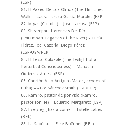
(ESP)
El Paseo De Los Olmos (The Elm-Lined
Walk) – Laura Teresa García Morales (ESP)
Migas (Crumbs) – Jose Larrosa (ESP)
Shirampari, Herencias Del Río
(Shirampari: Legacies of the River) – Lucía
Flórez, Joel Cazorla, Diego Pérez
(ESP/USA/PER)
El Texto Culpable (The Twilight of a
Perturbed Consciousness) – Manuela
Gutiérrez Arrieta (ESP)
Canción A La Antigua (Matos, echoes of
Cuba) – Aitor Sánchez Smith (ESP/PER)
Ramiro, pastor de por vida (Ramiro,
pastor for life) – Eduardo Margareto (ESP)
Every egg has a corner – Estelle Labes
(BEL)
La Sapèque – Élise Boënnec (BEL)