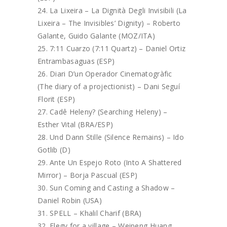
La Lixeira – La Dignità Degli Invisibili (La
Lixeira – The Invisibles’ Dignity) – Roberto
Galante, Guido Galante (MOZ/ITA)
7:11 Cuarzo (7:11 Quartz) – Daniel Ortiz
Entrambasaguas (ESP)
Diari D’un Operador Cinematogràfic
(The diary of a projectionist) – Dani Seguí
Florit (ESP)
Cadê Heleny? (Searching Heleny) –
Esther Vital (BRA/ESP)
Und Dann Stille (Silence Remains) – Ido
Gotlib (D)
Ante Un Espejo Roto (Into A Shattered
Mirror) – Borja Pascual (ESP)
Sun Coming and Casting a Shadow –
Daniel Robin (USA)
SPELL – Khalil Charif (BRA)
Elegy for a village – Weipeng Huang