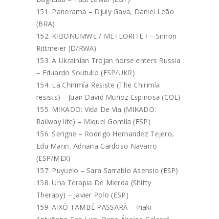
Panorama – Djuly Gava, Daniel Leão
(BRA)
KIBONUMWE / METEORITE I – Simon
Rittmeier (D/RWA)
A Ukrainian Trojan horse enters Russia
– Eduardo Soutullo (ESP/UKR)
La Chirimía Resiste (The Chirimía
resists) – Juan David Muñoz Espinosa (COL)
MIKADO: Vida De Via (MIKADO:
Railway life) – Miquel Gomila (ESP)
Serigne – Rodrigo Hernandez Tejero,
Edu Marin, Adriana Cardoso Navarro
(ESP/MEX)
Puyuelo – Sara Sarrablo Asensio (ESP)
Una Terapia De Mierda (Shitty
Therapy) – Javier Polo (ESP)
AIXÒ TAMBÉ PASSARÀ – Iñaki