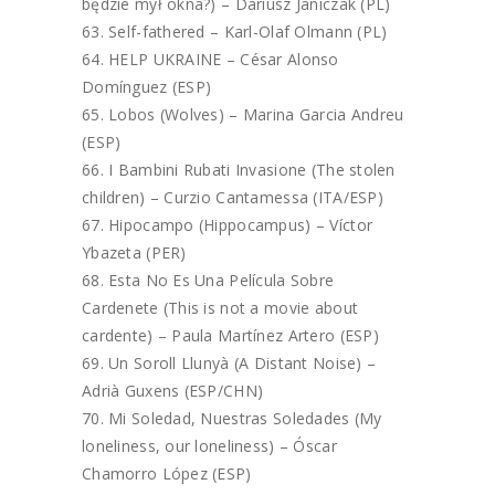
będzie mył okna?) – Dariusz Janiczak (PL)
Self-fathered – Karl-Olaf Olmann (PL)
HELP UKRAINE – César Alonso
Domínguez (ESP)
Lobos (Wolves) – Marina Garcia Andreu
(ESP)
I Bambini Rubati Invasione (The stolen
children) – Curzio Cantamessa (ITA/ESP)
Hipocampo (Hippocampus) – Víctor
Ybazeta (PER)
Esta No Es Una Película Sobre
Cardenete (This is not a movie about
cardente) – Paula Martínez Artero (ESP)
Un Soroll Llunyà (A Distant Noise) –
Adrià Guxens (ESP/CHN)
Mi Soledad, Nuestras Soledades (My
loneliness, our loneliness) – Óscar
Chamorro López (ESP)