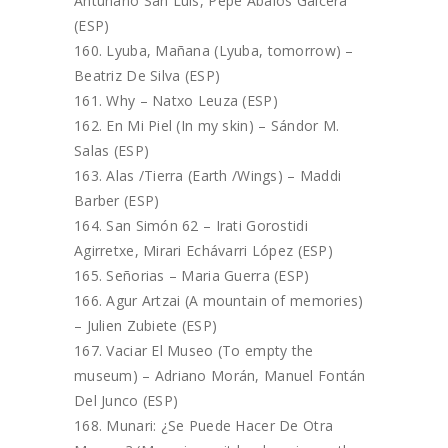
Antuñano San Luis, Pepe Ábalos Galcerá
(ESP)
Lyuba, Mañana (Lyuba, tomorrow) –
Beatriz De Silva (ESP)
Why – Natxo Leuza (ESP)
En Mi Piel (In my skin) – Sándor M.
Salas (ESP)
Alas /Tierra (Earth /Wings) – Maddi
Barber (ESP)
San Simón 62 – Irati Gorostidi
Agirretxe, Mirari Echávarri López (ESP)
Señorias – Maria Guerra (ESP)
Agur Artzai (A mountain of memories)
– Julien Zubiete (ESP)
Vaciar El Museo (To empty the
museum) – Adriano Morán, Manuel Fontán
Del Junco (ESP)
Munari: ¿Se Puede Hacer De Otra