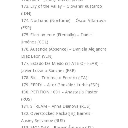
Lily of the Valley – Giovanni Rustanto
(IDN)
Nocturno (Nocturne) – Óscar Villarroya
(ESP)
Eternamente (Eternally) – Daniel
Jiménez (COL)
Ausencia (Absence) – Daniela Alejandra
Diaz Leon (VEN)
Estado De Miedo (STATE OF FEAR) –
Javier Lozano Sánchez (ESP)
Blu – Tommaso Ferrero (ITA)
FERDI – Aitor González Iturbe (ESP)
PETITION 1001 – Anastasia Pastori
(RUS)
STREAM – Anna Dianova (RUS)
Overstocked Packaging Barrels –
Alexey Selivanov (RUS)
MONDAY – Bergur Árnason (ISL)