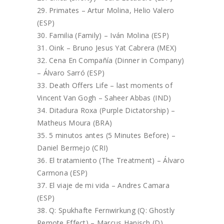
Primates – Artur Molina, Helio Valero
(ESP)
Familia (Family) – Iván Molina (ESP)
Oink – Bruno Jesus Yat Cabrera (MEX)
Cena En Compañía (Dinner in Company)
– Álvaro Sarró (ESP)
Death Offers Life – last moments of
Vincent Van Gogh – Saheer Abbas (IND)
Ditadura Roxa (Purple Dictatorship) –
Matheus Moura (BRA)
5 minutos antes (5 Minutes Before) –
Daniel Bermejo (CRI)
El tratamiento (The Treatment) – Álvaro
Carmona (ESP)
El viaje de mi vida – Andres Camara
(ESP)
Q: Spukhafte Fernwirkung (Q: Ghostly
Remote Effect) – Marcus Hanisch (D)