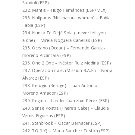
Sandoli (ESP)
Mantis – Hugo Fernández (ESP/MEX)
Nulíparas (Nulliparous women) – Fabia
Fabia (ESP)
Nunca Te Dejé Sola (I never left you
alone) – Mireia Noguera Canellas (ESP)
Océano (Ocean) – Fernando García-
moreno Alcántara (ESP)
One 2 One – Néstor Ruiz Medina (ESP)
Operación r.a.e. (Mission R.A.E.) – Borja
Álvarez (ESP)
Refugio (Refuge) – Juan Antonio
Moreno Amador (ESP)
Regina – Lander Ibarretxe Pérez (ESP)
Sense Postre (There’s Cake) – Clàudia
Vernis Figueras (ESP)
Stanbrook – Óscar Bernàcer (ESP)
TQ (LY) – Maria Sanchez Teston (ESP)