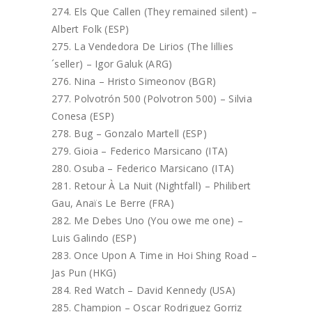
Els Que Callen (They remained silent) –
Albert Folk (ESP)
La Vendedora De Lirios (The lillies
´seller) – Igor Galuk (ARG)
Nina – Hristo Simeonov (BGR)
Polvotrón 500 (Polvotron 500) – Silvia
Conesa (ESP)
Bug – Gonzalo Martell (ESP)
Gioia – Federico Marsicano (ITA)
Osuba – Federico Marsicano (ITA)
Retour À La Nuit (Nightfall) – Philibert
Gau, Anaïs Le Berre (FRA)
Me Debes Uno (You owe me one) –
Luis Galindo (ESP)
Once Upon A Time in Hoi Shing Road –
Jas Pun (HKG)
Red Watch – David Kennedy (USA)
Champion – Oscar Rodriguez Gorriz