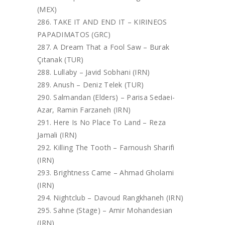
(MEX)
TAKE IT AND END IT – KIRINEOS
PAPADIMATOS (GRC)
A Dream That a Fool Saw – Burak
Çıtanak (TUR)
Lullaby – Javid Sobhani (IRN)
Anush – Deniz Telek (TUR)
Salmandan (Elders) – Parisa Sedaei-
Azar, Ramin Farzaneh (IRN)
Here Is No Place To Land – Reza
Jamali (IRN)
Killing The Tooth – Farnoush Sharifi
(IRN)
Brightness Came – Ahmad Gholami
(IRN)
Nightclub – Davoud Rangkhaneh (IRN)
Sahne (Stage) – Amir Mohandesian
(IRN)