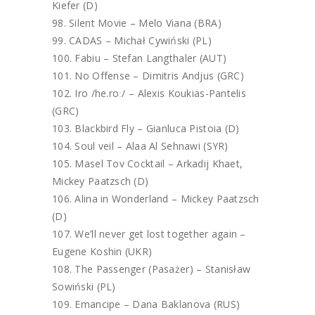
Kiefer (D)
Silent Movie – Melo Viana (BRA)
CADAS – Michał Cywiński (PL)
Fabiu – Stefan Langthaler (AUT)
No Offense – Dimitris Andjus (GRC)
Iro /he.roː/ – Alexis Koukias-Pantelis
(GRC)
Blackbird Fly – Gianluca Pistoia (D)
Soul veil – Alaa Al Sehnawi (SYR)
Masel Tov Cocktail – Arkadij Khaet,
Mickey Paatzsch (D)
Alina in Wonderland – Mickey Paatzsch
(D)
We’ll never get lost together again –
Eugene Koshin (UKR)
The Passenger (Pasażer) – Stanisław
Sowiński (PL)
Emancipe – Dana Baklanova (RUS)