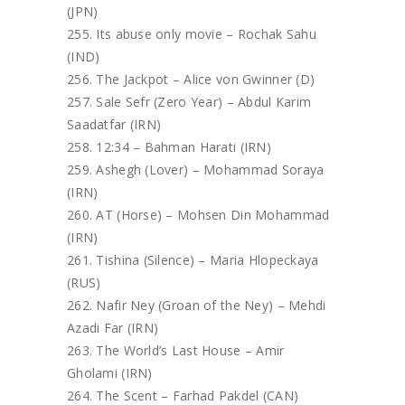
(JPN)
Its abuse only movie – Rochak Sahu
(IND)
The Jackpot – Alice von Gwinner (D)
Sale Sefr (Zero Year) – Abdul Karim
Saadatfar (IRN)
12:34 – Bahman Harati (IRN)
Ashegh (Lover) – Mohammad Soraya
(IRN)
AT (Horse) – Mohsen Din Mohammad
(IRN)
Tishina (Silence) – Maria Hlopeсkaya
(RUS)
Nafir Ney (Groan of the Ney) – Mehdi
Azadi Far (IRN)
The World’s Last House – Amir
Gholami (IRN)
The Scent – Farhad Pakdel (CAN)