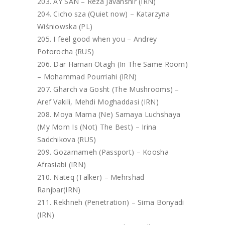
AY SAN – Reza Javanshir (IRN)
Cicho sza (Quiet now) – Katarzyna
Wiśniowska (PL)
I feel good when you – Andrey
Potorocha (RUS)
Dar Haman Otagh (In The Same Room)
– Mohammad Pourriahi (IRN)
Gharch va Gosht (The Mushrooms) –
Aref Vakili, Mehdi Moghaddasi (IRN)
Moya Mama (Ne) Samaya Luchshaya
(My Mom Is (Not) The Best) – Irina
Sadchikova (RUS)
Gozarnameh (Passport) – Koosha
Afrasiabi (IRN)
Nateq (Talker) – Mehrshad
Ranjbar(IRN)
Rekhneh (Penetration) – Sima Bonyadi
(IRN)