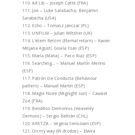
Ad Lib – Joseph Catté (FRA)
Joe – Luke Sarabacha, Benjamin
Sarabacha (USA)
Echo – Tomasz Janczar (PL)
UNFILM – Julian Wiltsher (UK)
L’etern Retorn (Eternal return) – Xavier
Mitjana Agustí, Gisela Ysas (ESP)
María (Maria) – Paco Ruiz (ESP)
Searching… – Manuel MartÍn Merino
(ESP)
Patrón De Conducta (Behaviour
pattern) – Manuel Martin (ESP)
Magie Noire (Mignight sun) – Cauwet
Zoé (FRA)
Benditos Demonios (Heavenly
Demons) – Sergio Beltrán (CHL)
ARETZA – Virginia Senosiain (ESP)
On my way (W drodze) – Elwira