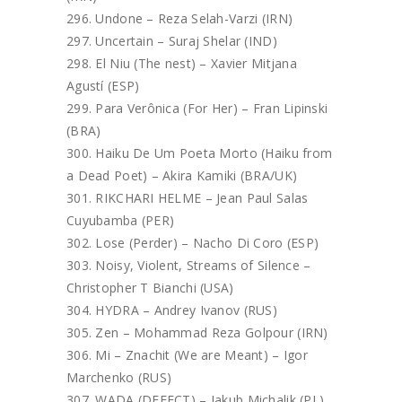
Undone – Reza Selah-Varzi (IRN)
Uncertain – Suraj Shelar (IND)
El Niu (The nest) – Xavier Mitjana
Agustí (ESP)
Para Verônica (For Her) – Fran Lipinski
(BRA)
Haiku De Um Poeta Morto (Haiku from
a Dead Poet) – Akira Kamiki (BRA/UK)
RIKCHARI HELME – Jean Paul Salas
Cuyubamba (PER)
Lose (Perder) – Nacho Di Coro (ESP)
Noisy, Violent, Streams of Silence –
Christopher T Bianchi (USA)
HYDRA – Andrey Ivanov (RUS)
Zen – Mohammad Reza Golpour (IRN)
Mi – Znachit (We are Meant) – Igor
Marchenko (RUS)
WADA (DEFECT) – Jakub Michalik (PL)