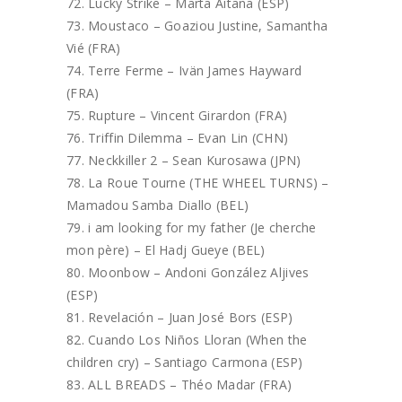
Lucky Strike – Marta Aitana (ESP)
Moustaco – Goaziou Justine, Samantha
Vié (FRA)
Terre Ferme – Ivän James Hayward
(FRA)
Rupture – Vincent Girardon (FRA)
Triffin Dilemma – Evan Lin (CHN)
Neckkiller 2 – Sean Kurosawa (JPN)
La Roue Tourne (THE WHEEL TURNS) –
Mamadou Samba Diallo (BEL)
i am looking for my father (Je cherche
mon père) – El Hadj Gueye (BEL)
Moonbow – Andoni González Aljives
(ESP)
Revelación – Juan José Bors (ESP)
Cuando Los Niños Lloran (When the
children cry) – Santiago Carmona (ESP)
ALL BREADS – Théo Madar (FRA)