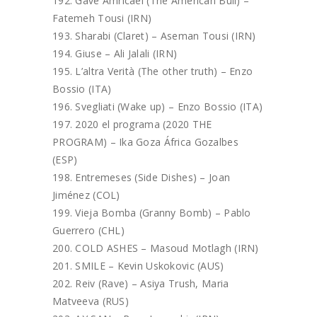
Gave Amricaei (The American Bull) –
Fatemeh Tousi (IRN)
Sharabi (Claret) – Aseman Tousi (IRN)
Giuse – Ali Jalali (IRN)
L’altra Verità (The other truth) – Enzo
Bossio (ITA)
Svegliati (Wake up) – Enzo Bossio (ITA)
2020 el programa (2020 THE
PROGRAM) – Ika Goza África Gozalbes
(ESP)
Entremeses (Side Dishes) – Joan
Jiménez (COL)
Vieja Bomba (Granny Bomb) – Pablo
Guerrero (CHL)
COLD ASHES – Masoud Motlagh (IRN)
SMILE – Kevin Uskokovic (AUS)
Reiv (Rave) – Asiya Trush, Maria
Matveeva (RUS)