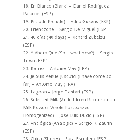
En Blanco (Blank) – Daniel Rodríguez
Palacios (ESP)
Preludi (Prelude) – Adrià Guxens (ESP)
Friendzone – Sergio De Miguel (ESP)
40 días (40 days) – Richard Zubelzu
(ESP)
Y Ahora Qué (So… what now?) – Sergio
Town (ESP)
Barres – Antoine May (FRA)
Je Suis Venue Jusqu’ici (I have come so
far) – Antoine May (FRA)
Lagoon – Jorge Dantart (ESP)
Selected Milk (Added from Reconstituted
Milk Powder Whole Pasteurized
Homogenized) – Jose Luis Ducid (ESP)
Analógica (Analogic) – Sergio R. Zaurin
(ESP)
Chica (Shorty) – Sara Escudero (ESP)