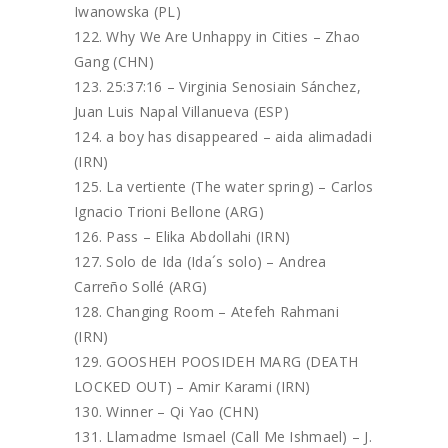
Iwanowska (PL)
Why We Are Unhappy in Cities – Zhao
Gang (CHN)
25:37:16 – Virginia Senosiain Sánchez,
Juan Luis Napal Villanueva (ESP)
a boy has disappeared – aida alimadadi
(IRN)
La vertiente (The water spring) – Carlos
Ignacio Trioni Bellone (ARG)
Pass – Elika Abdollahi (IRN)
Solo de Ida (Ida´s solo) – Andrea
Carreño Sollé (ARG)
Changing Room – Atefeh Rahmani
(IRN)
GOOSHEH POOSIDEH MARG (DEATH
LOCKED OUT) – Amir Karami (IRN)
Winner – Qi Yao (CHN)
Llamadme Ismael (Call Me Ishmael) – J.