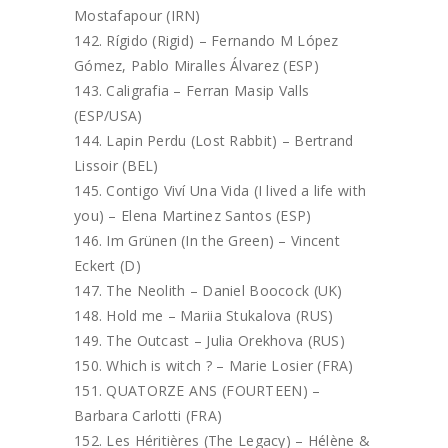
Mostafapour (IRN)
Rígido (Rigid) – Fernando M López
Gómez, Pablo Miralles Álvarez (ESP)
Caligrafia – Ferran Masip Valls
(ESP/USA)
Lapin Perdu (Lost Rabbit) – Bertrand
Lissoir (BEL)
Contigo Viví Una Vida (I lived a life with
you) – Elena Martinez Santos (ESP)
Im Grünen (In the Green) – Vincent
Eckert (D)
The Neolith – Daniel Boocock (UK)
Hold me – Mariia Stukalova (RUS)
The Outcast – Julia Orekhova (RUS)
Which is witch ? – Marie Losier (FRA)
QUATORZE ANS (FOURTEEN) –
Barbara Carlotti (FRA)
Les Héritières (The Legacy) – Hélène &