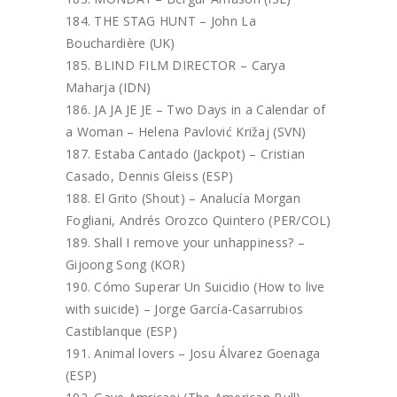
THE STAG HUNT – John La
Bouchardière (UK)
BLIND FILM DIRECTOR – Carya
Maharja (IDN)
JA JA JE JE – Two Days in a Calendar of
a Woman – Helena Pavlović Križaj (SVN)
Estaba Cantado (Jackpot) – Cristian
Casado, Dennis Gleiss (ESP)
El Grito (Shout) – Analucía Morgan
Fogliani, Andrés Orozco Quintero (PER/COL)
Shall I remove your unhappiness? –
Gijoong Song (KOR)
Cómo Superar Un Suicidio (How to live
with suicide) – Jorge García-Casarrubios
Castiblanque (ESP)
Animal lovers – Josu Álvarez Goenaga
(ESP)