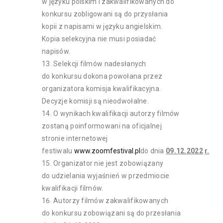
w języku polskim i zakwalifikowanych do
konkursu zobligowani są do przysłania
kopii z napisami w języku angielskim.
Kopia selekcyjna nie musi posiadać
napisów.
Selekcji filmów nadesłanych
do konkursu dokona powołana przez
organizatora komisja kwalifikacyjna.
Decyzje komisji są nieodwołalne.
O wynikach kwalifikacji autorzy filmów
zostaną poinformowani na oficjalnej
stronie internetowej
festiwalu
www.zoomfestival.pl
do dnia
09.12.2022
r.
Organizator nie jest zobowiązany
do udzielania wyjaśnień w przedmiocie
kwalifikacji filmów.
Autorzy filmów zakwalifikowanych
do konkursu zobowiązani są do przesłania