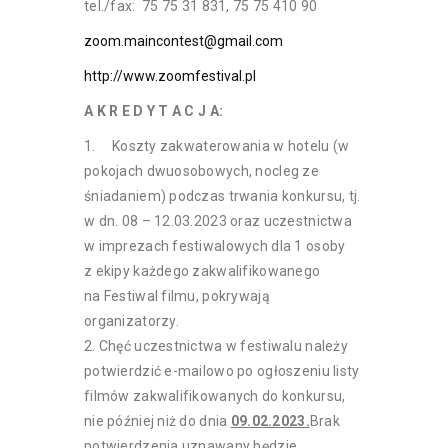
tel./fax: 75 75 31 831, 75 75 410 90
zoom.maincontest@gmail.com
http://www.zoomfestival.pl
A K R E D Y T A C J A:
Koszty zakwaterowania w hotelu (w
pokojach dwuosobowych, nocleg ze
śniadaniem) podczas trwania konkursu, tj.
w dn. 08 – 12.03.2023 oraz uczestnictwa
w imprezach festiwalowych dla 1 osoby
z ekipy każdego zakwalifikowanego
na Festiwal filmu, pokrywają
organizatorzy.
Chęć uczestnictwa w festiwalu należy
potwierdzić e-mailowo po ogłoszeniu listy
filmów zakwalifikowanych do konkursu,
nie później niż do dnia
09.02.2023.
Brak
potwierdzenia uznawany będzie