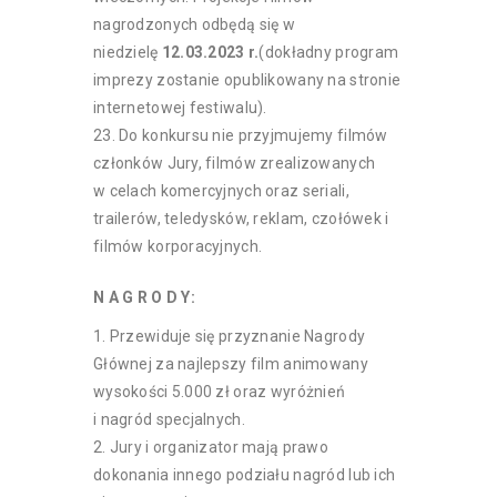
nagrodzonych odbędą się w
niedzielę
12.03.2023 r.
(dokładny program
imprezy zostanie opublikowany na stronie
internetowej festiwalu).
Do konkursu nie przyjmujemy filmów
członków Jury, filmów zrealizowanych
w celach komercyjnych oraz seriali,
trailerów, teledysków, reklam, czołówek i
filmów korporacyjnych.
N A G R O D Y:
Przewiduje się przyznanie Nagrody
Głównej za najlepszy film animowany
wysokości 5.000 zł oraz wyróżnień
i nagród specjalnych.
Jury i organizator mają prawo
dokonania innego podziału nagród lub ich