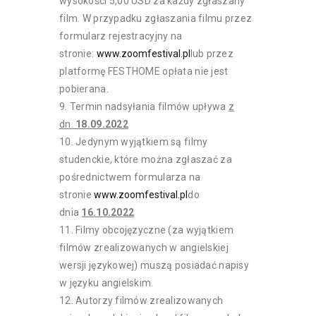
wysokości 5,00 USD za każdy zgłaszany
film. W przypadku zgłaszania filmu przez
formularz rejestracyjny na
stronie:
www.zoomfestival.pl
lub przez
platformę FESTHOME opłata nie jest
pobierana.
Termin nadsyłania filmów upływa
z
dn.
18.09.2022
Jedynym wyjątkiem są filmy
studenckie, które można zgłaszać za
pośrednictwem formularza na
stronie
www.zoomfestival.pl
do
dnia
16.10.2022
Filmy obcojęzyczne (za wyjątkiem
filmów zrealizowanych w angielskiej
wersji językowej) muszą posiadać napisy
w języku angielskim.
Autorzy filmów zrealizowanych