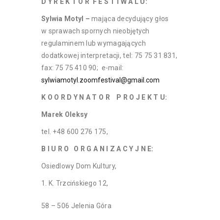
D Y R E K T O R F E S T I W A L U:
Sylwia Motyl –
mająca decydujący głos
w sprawach spornych nieobjętych
regulaminem lub wymagających
dodatkowej interpretacji, tel: 75 75 31 831,
fax: 75 75 410 90; e-mail:
sylwiamotyl.zoomfestival@gmail.com
K O O R D Y N A T O R P R O J E K T U:
Marek Oleksy
tel. +48 600 276 175,
B I U R O O R G A N I Z A C Y J N E:
Osiedlowy Dom Kultury,
K. Trzcińskiego 12,
58 – 506 Jelenia Góra