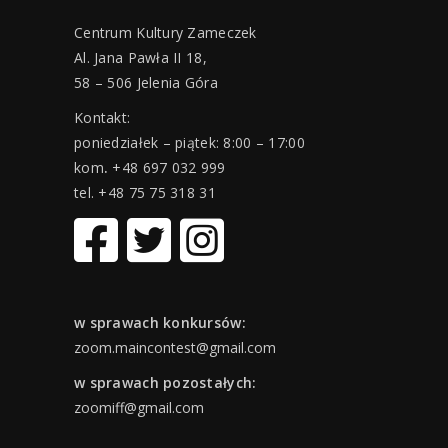
Centrum Kultury Zameczek
Al. Jana Pawła II 18,
58 – 506 Jelenia Góra
Kontakt:
poniedziałek – piątek: 8:00 – 17:00
kom
.
+48 697 032 999
tel. +48 75 75 318 31
w sprawach konkursów:
zoom.maincontest@gmail.com
w sprawach pozostałych:
zoomiff@gmail.com