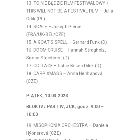
TO NIE BĘDZIE FILM FESTIWALOWY /
THIS WILL NOT BE A FESTIVAL FILM – Julia
Orlik (PL)
SCALE – Joseph Pierce
(FRA/UK/BEL/CZE)
A GOAT’S SPELL – Gerhard Funk (D)
DOOM CRUISE – Hannah Stragholz,
Simon Steinhorst (D)
COLLAGE – Gülce Besen Dilek (D)
CARP XMASS – Anna Heribanová
(CZE)
PIĄTEK, 10.03.2023
BLOK IV / PART IV, JCK,
godz. 9:00 –
10:00
MISOPHONIA ORCHESTRA – Daniela
Hýbnerová (CZE)