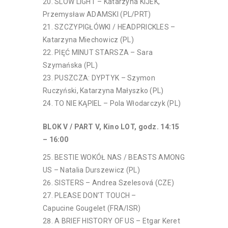
SLOW LIGHT – Katarzyna KIJEK,
Przemysław ADAMSKI (PL/PRT)
SZCZYPIGŁÓWKI / HEADPRICKLES –
Katarzyna Miechowicz (PL)
PIĘĆ MINUT STARSZA – Sara
Szymańska (PL)
PUSZCZA: DYPTYK – Szymon
Ruczyński, Katarzyna Małyszko (PL)
TO NIE KĄPIEL – Pola Włodarczyk (PL)
BLOK V / PART V, Kino LOT,
godz. 14:15
– 16:00
BESTIE WOKÓŁ NAS / BEASTS AMONG
US – Natalia Durszewicz (PL)
SISTERS – Andrea Szelesová (CZE)
PLEASE DON’T TOUCH –
Capucine Gougelet (FRA/ISR)
A BRIEF HISTORY OF US – Etgar Keret