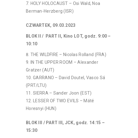
HOLY HOLOCAUST – Osi Wald, Noa
Berman-Herzberg (ISR)
CZWARTEK, 09.03.2023
BLOK II / PART II, Kino LOT,
godz. 9:00 –
10:10
THE WILDFIRE – Nicolas Rolland (FRA)
IN THE UPPER ROOM – Alexander
Gratzer (AUT)
GARRANO – David Doutel, Vasco Sá
(PRT/LTU)
SIERRA – Sander Joon (EST)
LESSER OF TWO EVILS – Máté
Horesnyi (HUN)
BLOK III / PART III, JCK,
godz. 14:15 –
15:30