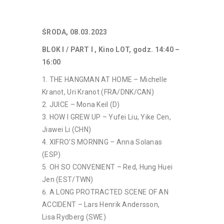
ŚRODA, 08.03.2023
BLOK I / PART I , Kino LOT, godz. 14:40 –
16:00
THE HANGMAN AT HOME – Michelle
Kranot, Uri Kranot (FRA/DNK/CAN)
JUICE – Mona Keil (D)
HOW I GREW UP – Yufei Liu, Yike Cen,
Jiawei Li (CHN)
XIFRO’S MORNING – Anna Solanas
(ESP)
OH SO CONVENIENT – Red, Hung Huei
Jen (EST/TWN)
A LONG PROTRACTED SCENE OF AN
ACCIDENT – Lars Henrik Andersson,
Lisa Rydberg (SWE)