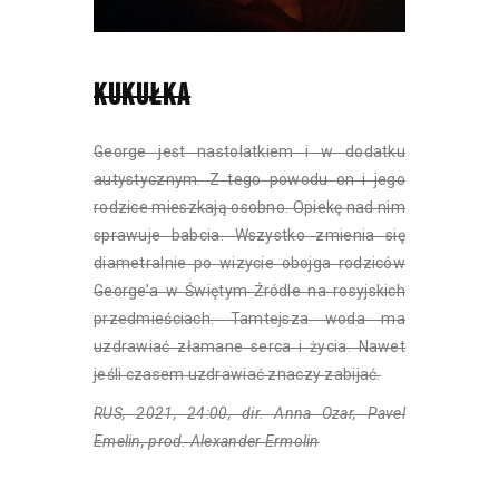
KUKUŁKA
George jest nastolatkiem i w dodatku
autystycznym. Z tego powodu on i jego
rodzice mieszkają osobno. Opiekę nad nim
sprawuje babcia. Wszystko zmienia się
diametralnie po wizycie obojga rodziców
George’a w Świętym Źródle na rosyjskich
przedmieściach. Tamtejsza woda ma
uzdrawiać złamane serca i życia. Nawet
jeśli czasem uzdrawiać znaczy zabijać.
RUS, 2021, 24:00, dir. Anna Ozar, Pavel
Emelin, prod. Alexander Ermolin