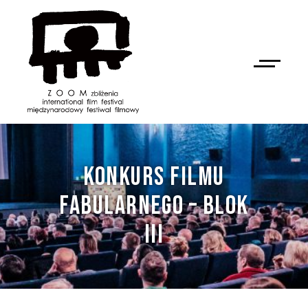
KONKURS FILMU
FABULARNEGO – BLOK
III
NAN