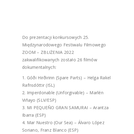
Do prezentacji konkursowych 25.
Międzynarodowego Festiwalu Filmowego
ZOOM – ZBLIŻENIA 2022
zakwalifikowanych zostało 26 filmów
dokumentalnych:
Góði Hirðirinn (Spare Parts) – Helga Rakel
Rafnsdóttir (ISL)
Imperdonable (Unforgivable) – Marlén
Viñayo (SLV/ESP)
MI PEQUEÑO GRAN SAMURAI – Arantza
Ibarra (ESP)
Mar Nuestro (Our Sea) – Álvaro López
Soriano, Franz Blanco (ESP)