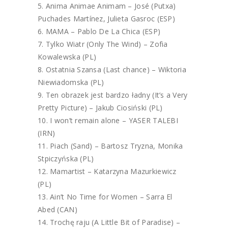
Anima Animae Animam – José (Putxa)
Puchades Martínez, Julieta Gasroc (ESP)
MAMA – Pablo De La Chica (ESP)
Tylko Wiatr (Only The Wind) – Zofia
Kowalewska (PL)
Ostatnia Szansa (Last chance) – Wiktoria
Niewiadomska (PL)
Ten obrazek jest bardzo ładny (It’s a Very
Pretty Picture) – Jakub Ciosiński (PL)
I won’t remain alone – YASER TALEBI
(IRN)
Piach (Sand) – Bartosz Tryzna, Monika
Stpiczyńska (PL)
Mamartist – Katarzyna Mazurkiewicz
(PL)
Ain’t No Time for Women – Sarra El
Abed (CAN)
Trochę raju (A Little Bit of Paradise) –