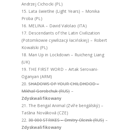
Andrzej Cichocki (PL)
Lata świetlne (Light Years) – Monika
Proba (PL)
MELINA – David Valolao (ITA)
Descendants of the Latin Civilization
(Potomkowie cywilizacji łacińskiej) – Robert
Kowalski (PL)
Man Up in Lockdown – Ruicheng Liang
(UK)
THE FIRST WORD – Artak Serovani-
Oganyan (ARM)
SHADOWS OF YOUR CHILDHOOD –
Mikhail Gorobchuk (RUS)
–
Zdyskwalifikowany
The Bengal Animal (Zvíře bengálský) –
Taťána Nováková (CZE)
30 000 STRIKES – Dmitry Oleinik (RUS)
–
Zdyskwalifikowany