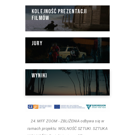
KOLEJNOŚĆ PREZENTACJI
FILMÓW
JURY
WYNIKI
24. MFF ZOOM - ZBLIŻENIA odbywa się w
ramach projektu: WOLNOŚĆ SZTUKI. SZTUKA