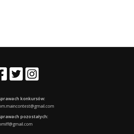
sprawach konkursów:
om.maincontest@gmail.com
sprawach pozostałych:
omiff@gmail.com