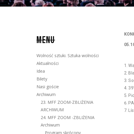
KON
MENU
05.1
Wolność sztuki. Sztuka wolności
Aktualności
Wa
Idea
Bl
Bilety
So
Nasi goście
39
Archiwum
Pi
23. MFF ZOOM-ZBLIŻENIA
PA
ARCHIWUM
Lí
24. MFF ZOOM -ZBLIŻENIA
Archiwum
Program skrócony