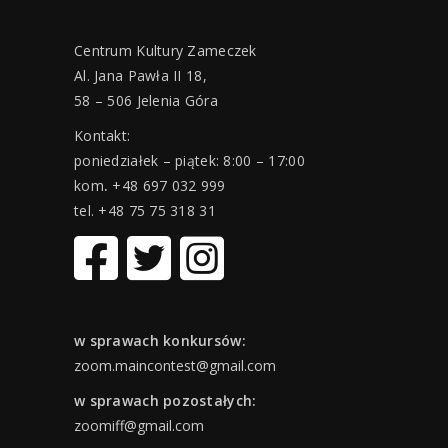
Centrum Kultury Zameczek
Al. Jana Pawła II 18,
58 – 506 Jelenia Góra
Kontakt:
poniedziałek – piątek: 8:00 – 17:00
kom
.
+48 697 032 999
tel. +48 75 75 318 31
w sprawach konkursów:
zoom.maincontest@gmail.com
w sprawach pozostałych:
zoomiff@gmail.com