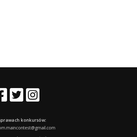
sprawach konkursów:
om.maincontest@gmail.com