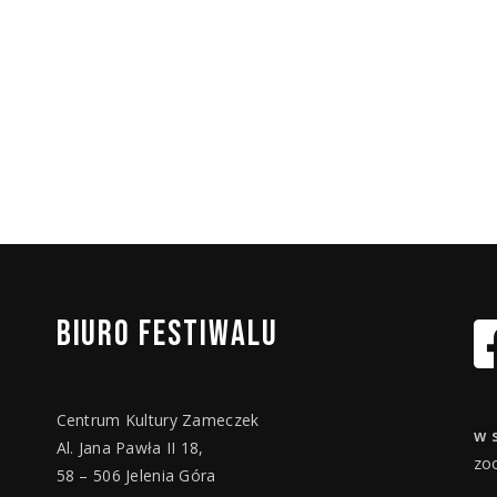
BIURO
FESTIWALU
Centrum Kultury Zameczek
w 
Al. Jana Pawła II 18,
zo
58 – 506 Jelenia Góra