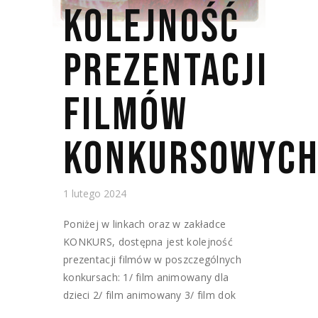
KOLEJNOŚĆ
PREZENTACJI
FILMÓW
KONKURSOWYC
1 lutego 2024
Poniżej w linkach oraz w zakładce
KONKURS, dostępna jest kolejność
prezentacji filmów w poszczególnych
konkursach: 1/ film animowany dla
dzieci 2/ film animowany 3/ film dok