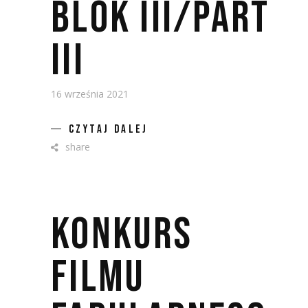
BLOK III/PART
III
16 września 2021
CZYTAJ DALEJ
share
KONKURS
FILMU