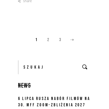
share
NAWIGACJA
1
2
3
PO
Szukaj:
WPISACH
NEWS
6 LIPCA RUSZA NABÓR FILMÓW NA
30. MFF ZOOM-ZBLIŻENIA 2027