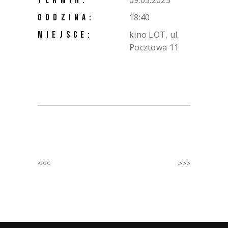
09.03.2023
TERMIN:
18:40
GODZINA:
kino LOT, ul.
MIEJSCE:
Pocztowa 11
<<<
>>>