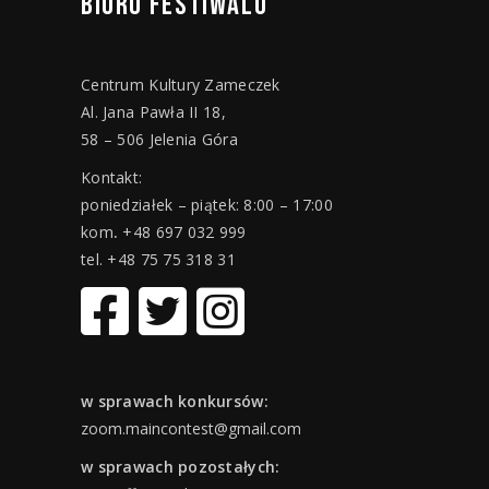
BIURO
FESTIWALU
Centrum Kultury Zameczek
Al. Jana Pawła II 18,
58 – 506 Jelenia Góra
Kontakt:
poniedziałek – piątek: 8:00 – 17:00
kom
.
+48 697 032 999
tel. +48 75 75 318 31
w sprawach konkursów:
zoom.maincontest@gmail.com
w sprawach pozostałych: