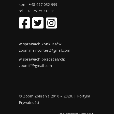
kom
.
+48 697 032 999
tel. +48 75 75 318 31
w sprawach konkursów:
zoom.maincontest@gmail.com
w sprawach pozostałych:
zoomiff@gmail.com
© Zoom Zbliżenia 2010 – 2020. |
Polityka
Prywatności
Wykonanie:
Lemon IT