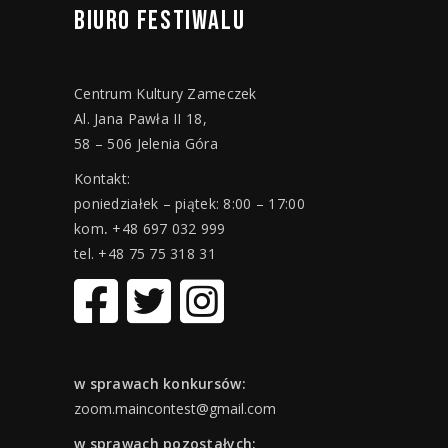
BIURO
FESTIWALU
Centrum Kultury Zameczek
Al. Jana Pawła II 18,
58 – 506 Jelenia Góra
Kontakt:
poniedziałek – piątek: 8:00 – 17:00
kom
.
+48 697 032 999
tel. +48 75 75 318 31
w sprawach konkursów:
zoom.maincontest@gmail.com
w sprawach pozostałych: