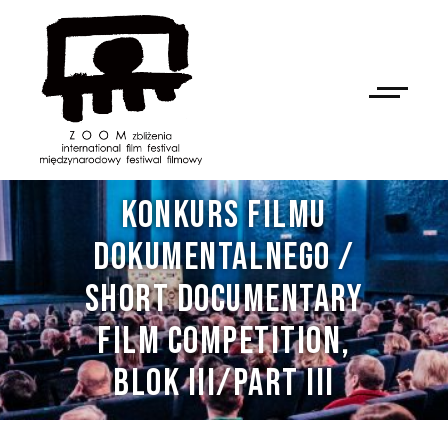
KONKURS FILMU
DOKUMENTALNEGO /
SHORT DOCUMENTARY
FILM COMPETITION,
BLOK III/PART III
NAN