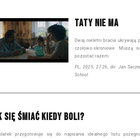
TATY NIE MA
Dwaj nieletni bracia ukrywają p
czołowo-skroniowe. Muszą 
pozostać razem.
PL, 2025, 27:26, dir. Jan Sacze
School
K SIĘ ŚMIAĆ KIEDY BOLI?
olatek przygotowuje się do napisania idealnego listu pożegna