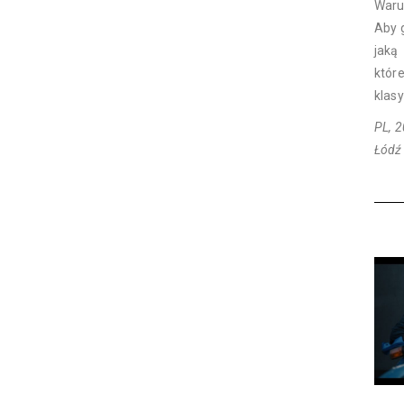
Waru
Aby 
jaką
któr
klasy
PL, 2
Łódź