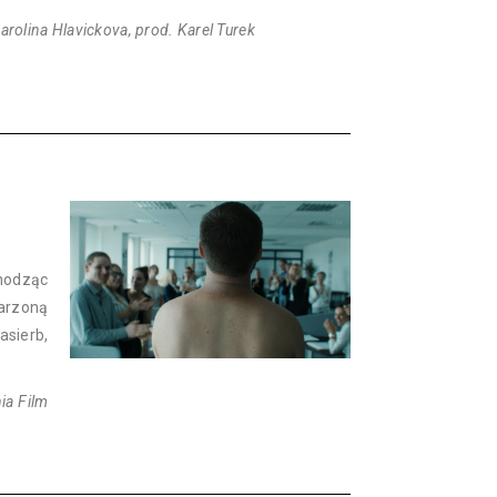
Karolina Hlavickova, prod. Karel Turek
chodząc
arzoną
asierb,
ia Film