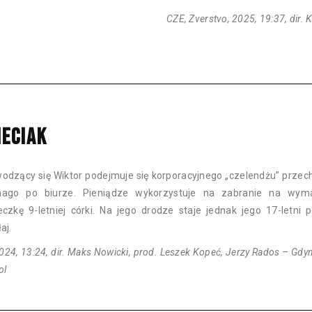
CZE, Zverstvo, 2025, 19:37, dir. 
IECIAK
odzący się Wiktor podejmuje się korporacyjnego „czelendżu” prze
nago po biurze. Pieniądze wykorzystuje na zabranie na wym
eczkę 9-letniej córki. Na jego drodze staje jednak jego 17-letni p
aj.
024, 13:24, dir. Maks Nowicki, prod. Leszek Kopeć, Jerzy Rados – Gdyn
ol