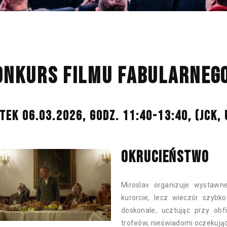
ONKURS FILMU FABULARNEGO 
ĄTEK 06.03.2026, GODZ. 11:40-13:40,
(JCK,
OKRUCIEŃSTWO
Miroslav organizuje wystawn
kurorcie, lecz wieczór szybk
doskonale, ucztując przy ob
trofeów, nieświadomi oczekujące