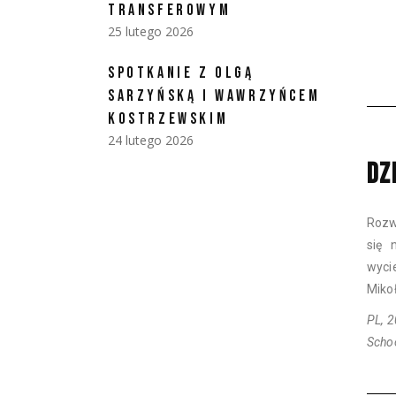
TRANSFEROWYM
25 lutego 2026
SPOTKANIE Z OLGĄ
SARZYŃSKĄ I WAWRZYŃCEM
KOSTRZEWSKIM
24 lutego 2026
DZ
Rozw
się 
wyci
Mikoł
PL, 2
Scho