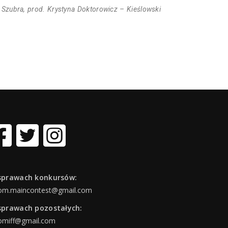
ł Szubra, prod. Krystyna Doktorowicz – Kieślowski
sprawach konkursów:
om.maincontest@gmail.com
sprawach pozostałych:
omiff@gmail.com