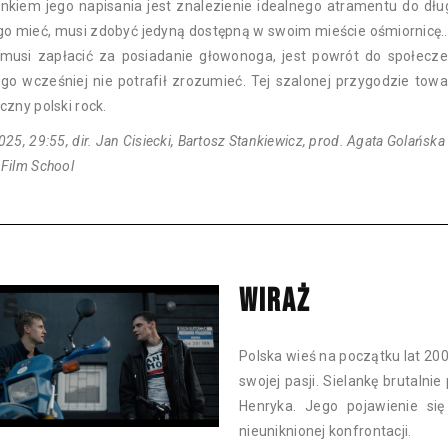
nkiem jego napisania jest znalezienie idealnego atramentu do dłu
go mieć, musi zdobyć jedyną dostępną w swoim mieście ośmiornicę
 musi zapłacić za posiadanie głowonoga, jest powrót do społecz
ego wcześniej nie potrafił zrozumieć. Tej szalonej przygodzie tow
czny polski rock.
025, 29:55, dir. Jan Cisiecki, Bartosz Stankiewicz, prod. Agata Golańska
 Film School
WIRAŻ
Polska wieś na początku lat 200
swojej pasji. Sielankę brutaln
Henryka. Jego pojawienie si
nieuniknionej konfrontacji.