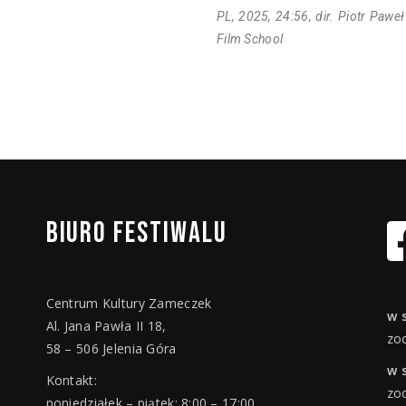
PL, 2025, 24:56, dir. Piotr Pawe
Film School
BIURO
FESTIWALU
Centrum Kultury Zameczek
w 
Al. Jana Pawła II 18,
zo
58 – 506 Jelenia Góra
w 
Kontakt:
zo
poniedziałek – piątek: 8:00 – 17:00