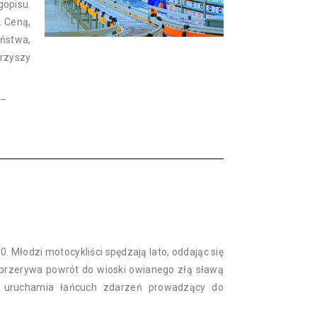
gopisu.
… Ceną,
eństwa,
arzyszy
 –
0. Młodzi motocykliści spędzają lato, oddając się
ie przerywa powrót do wioski owianego złą sławą
ę uruchamia łańcuch zdarzeń prowadzący do