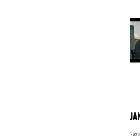
JA
Nast