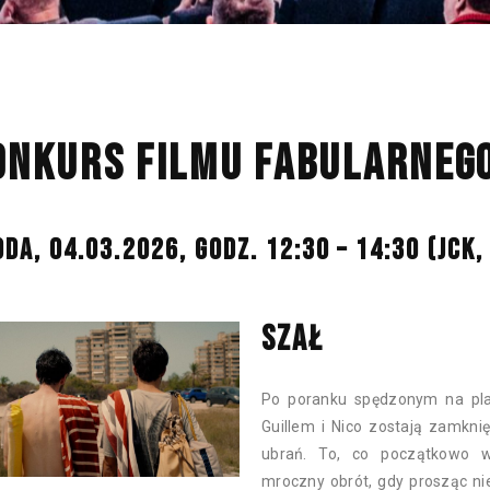
ONKURS FILMU FABULARNEGO 
DA, 04.03.2026, GODZ. 12:30 – 14:30 (JCK
SZAŁ
Po poranku spędzonym na plaż
Guillem i Nico zostają zamkni
ubrań. To, co początkowo wy
mroczny obrót, gdy prosząc n