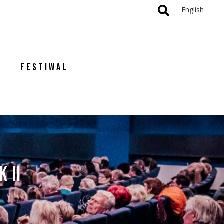
English
FESTIWAL
 II