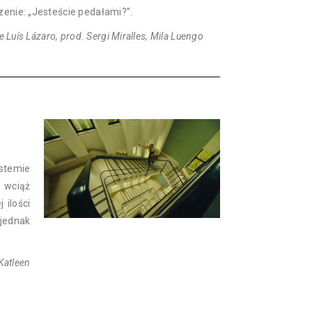
zenie: „Jesteście pedałami?”.
e Luís Lázaro, prod. Sergi Miralles, Mila Luengo
stemie
 wciąż
 ilości
 jednak
Katleen