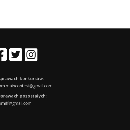
sprawach konkursów:
om.maincontest@gmail.com
sprawach pozostałych:
omiff@gmail.com