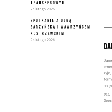
TRANSFEROWYM
25 lutego 2026
SPOTKANIE Z OLGĄ
SARZYŃSKĄ I WAWRZYŃCEM
KOSTRZEWSKIM
24 lutego 2026
DA
Dani
emer
żyje
form
nie 
BEL, 
Goos