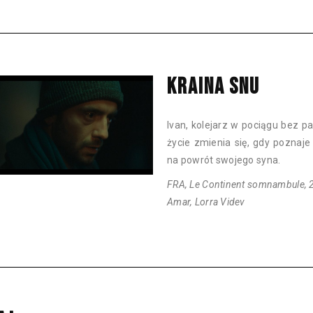
KRAINA SNU
Ivan, kolejarz w pociągu bez 
życie zmienia się, gdy poznaje
na powrót swojego syna.
FRA, Le Continent somnambule, 20
Amar, Lorra Videv