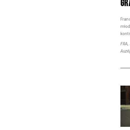
GR
Fran
młod
kontr
FRA, 
Auzép