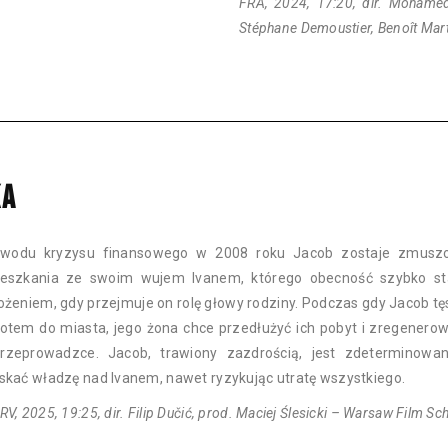
FRA, 2024, 17:20, dir. Mohamed 
Stéphane Demoustier, Benoît Mar
KA
wodu kryzysu finansowego w 2008 roku Jacob zostaje zmusz
eszkania ze swoim wujem Ivanem, którego obecność szybko sta
ożeniem, gdy przejmuje on rolę głowy rodziny. Podczas gdy Jacob tę
otem do miasta, jego żona chce przedłużyć ich pobyt i zregenerow
rzeprowadzce. Jacob, trawiony zazdrością, jest zdeterminowan
skać władzę nad Ivanem, nawet ryzykując utratę wszystkiego.
V, 2025, 19:25, dir. Filip Dučić, prod. Maciej Ślesicki – Warsaw Film Sc