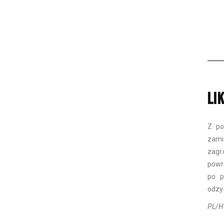
LI
Z po
zami
zagr
powr
po p
odzy
PL/HR