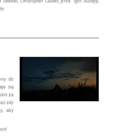
Seddiki, Christopher Caulier, prod. Igor Auzépy,
tin
ony do
je się
skni za
ać siły
y, aby
hool