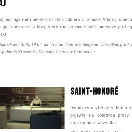
AJ
ck jest agentem piłkarskim. Dziś odbiera z lotniska Adamę, obiec
ego bramkarza z Mali, który ma podpisać swój pierwszy profesj
akt.
Sans Filet, 2025, 19:04, dir. Tristan Lhomme, Benjamin Chevallier, prod. 
y, Dimitri Krassoulia-Vronsky, Stéphane Demoustier
SAINT-HONORÉ
Dwudziestoczteroletni Moha ma
pojawia się obietnica pracy
zaprzepaścić wszystko.