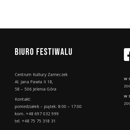
BIURO
FESTIWALU
Centrum Kultury Zameczek
w 
Al. Jana Pawła II 18,
zo
58 – 506 Jelenia Góra
w 
Kontakt:
zo
poniedziałek – piątek: 8:00 – 17:00
kom
.
+48 697 032 999
tel. +48 75 75 318 31