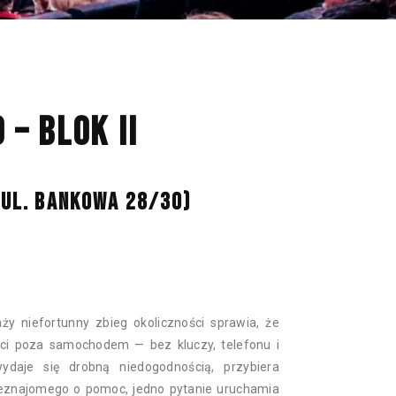
NAN
– BLOK II
, UL. BANKOWA 28/30)
y niefortunny zbieg okoliczności sprawia, że
ęci poza samochodem — bez kluczy, telefonu i
daje się drobną niedogodnością, przybiera
ieznajomego o pomoc, jedno pytanie uruchamia