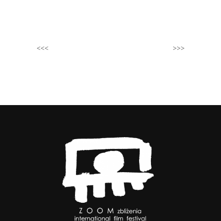
<<<
>>>