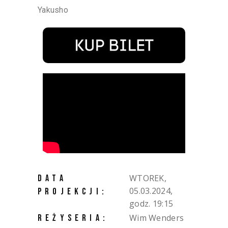
Yakusho
WTOREK,
DATA
05.03.2024,
PROJEKCJI:
godz. 19:15
Wim Wenders
REŻYSERIA: