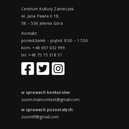
Centrum Kultury Zameczek
Al. Jana Pawła II 18,
58 – 506 Jelenia Góra
Kontakt:
poniedziałek – piątek: 8:00 – 17:00
kom
.
+48 697 032 999
tel. +48 75 75 318 31
w sprawach konkursów:
zoom.maincontest@gmail.com
w sprawach pozostałych:
zoomiff@gmail.com