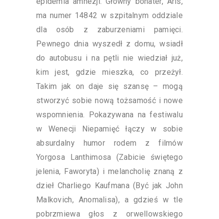
epidemia amnezji. Główny bohater, Aris,
ma numer 14842 w szpitalnym oddziale
dla osób z zaburzeniami pamięci.
Pewnego dnia wyszedł z domu, wsiadł
do autobusu i na pętli nie wiedział już,
kim jest, gdzie mieszka, co przeżył.
Takim jak on daje się szansę – mogą
stworzyć sobie nową tożsamość i nowe
wspomnienia. Pokazywana na festiwalu
w Wenecji Niepamięć łączy w sobie
absurdalny humor rodem z filmów
Yorgosa Lanthimosa (Zabicie świętego
jelenia, Faworyta) i melancholię znaną z
dzieł Charliego Kaufmana (Być jak John
Malkovich, Anomalisa), a gdzieś w tle
pobrzmiewa głos z orwellowskiego