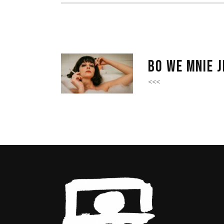
BO WE MNIE 
<<<