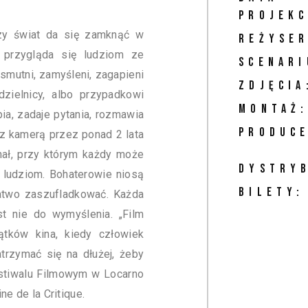
PROJEKC
zy świat da się zamknąć w
REŻYSER
 przygląda się ludziom ze
SCENARI
smutni, zamyśleni, zagapieni
ZDJĘCIA
dzielnicy, albo przypadkowi
MONTAŻ
ia, zadaje pytania, rozmawia
PRODUCE
 z kamerą przez ponad 2 lata
nał, przy którym każdy może
DYSTRY
 ludziom. Bohaterowie niosą
BILETY:
łatwo zaszufladkować. Każda
st nie do wymyślenia. „Film
ątków kina, kiedy człowiek
trzymać się na dłużej, żeby
stiwalu Filmowym w Locarno
e de la Critique.