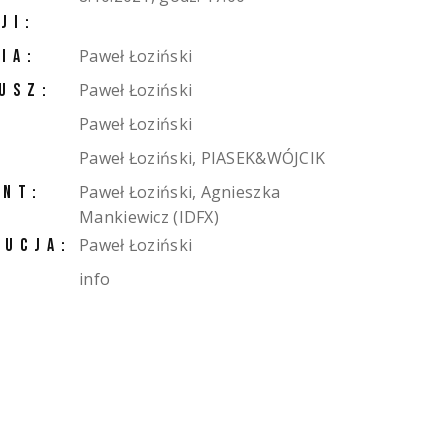
JI:
Paweł Łoziński
IA:
Paweł Łoziński
USZ:
Paweł Łoziński
:
Paweł Łoziński, PIASEK&WÓJCIK
:
Paweł Łoziński, Agnieszka
NT:
Mankiewicz (IDFX)
Paweł Łoziński
BUCJA:
info