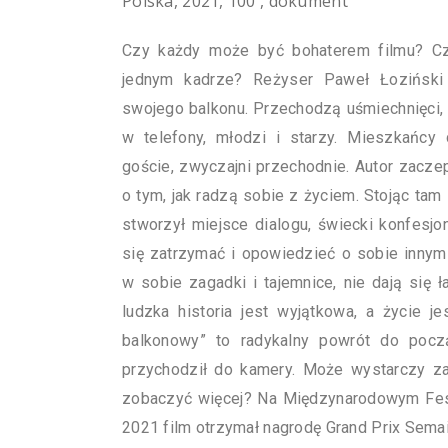
Polska, 2021, 100′, dokument
Czy każdy może być bohaterem filmu? C
jednym kadrze? Reżyser Paweł Łoziński
swojego balkonu. Przechodzą uśmiechnięci, 
w telefony, młodzi i starzy. Mieszkańcy 
goście, zwyczajni przechodnie. Autor zaczep
o tym, jak radzą sobie z życiem. Stojąc tam
stworzył miejsce dialogu, świecki konfesjo
się zatrzymać i opowiedzieć o sobie innym
w sobie zagadki i tajemnice, nie dają się 
ludzka historia jest wyjątkowa, a życie je
balkonowy” to radykalny powrót do pocz
przychodził do kamery. Może wystarczy za
zobaczyć więcej? Na Międzynarodowym Fe
2021 film otrzymał nagrodę Grand Prix Semain