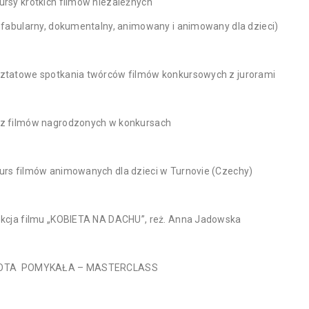
ursy krótkich filmów niezależnych
m fabularny, dokumentalny, animowany i animowany dla dzieci)
ztatowe spotkania twórców filmów konkursowych z jurorami
z filmów nagrodzonych w konkursach
urs filmów animowanych dla dzieci w Turnovie (Czechy)
ekcja filmu „KOBIETA NA DACHU”, reż. Anna Jadowska
OTA POMYKAŁA – MASTERCLASS