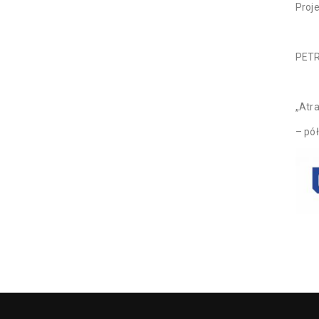
Proj
PET
„Atr
– pó