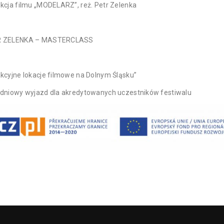
ekcja filmu „MODELARZ”, reż. Petr Zelenka
R ZELENKA – MASTERCLASS
akcyjne lokacje filmowe na Dolnym Śląsku”
łdniowy wyjazd dla akredytowanych uczestników festiwalu