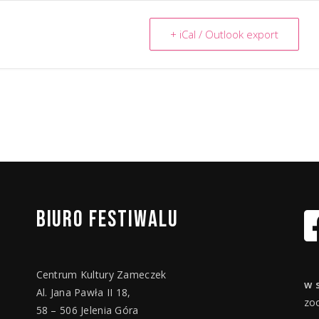
+ iCal / Outlook export
BIURO
FESTIWALU
Centrum Kultury Zameczek
w 
Al. Jana Pawła II 18,
zo
58 – 506 Jelenia Góra