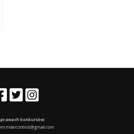
sprawach konkursów:
om.maincontest@gmail.com