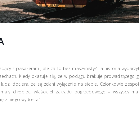
A
dący z pasażerami, ale za to bez maszynisty? Ta historia wydarzy
Czechach. Kiedy okazuje się, że w pociągu brakuje prowadzącego 
udzi dociera, że są zdani wyłącznie na siebie. Członkowie zespo
mały chłopiec, właściciel zakładu pogrzebowego – wszyscy ma
się z niego wydostać.