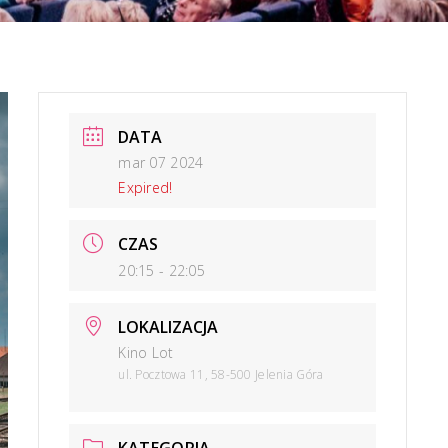
NAN
DATA
mar 07 2024
Expired!
CZAS
20:15 - 22:05
LOKALIZACJA
Kino Lot
ul. Pocztowa 11, 58-500 Jelenia Góra