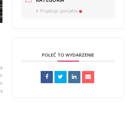
KATEGORIA
Projekcje specjalne
POLEĆ TO WYDARZENIE
ła
go
łu
ją