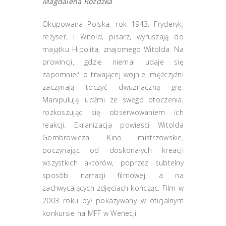
Magdalena Różdżka
Okupowana Polska, rok 1943. Fryderyk,
reżyser, i Witold, pisarz, wyruszają do
majątku Hipolita, znajomego Witolda. Na
prowincji, gdzie niemal udaje się
zapomnieć o trwającej wojnie, mężczyźni
zaczynają toczyć dwuznaczną grę.
Manipulują ludźmi ze swego otoczenia,
rozkoszując się obserwowaniem ich
reakcji. Ekranizacja powieści Witolda
Gombrowicza. Kino mistrzowskie,
poczynając od doskonałych kreacji
wszystkich aktorów, poprzez subtelny
sposób narracji filmowej, a na
zachwycających zdjęciach kończąc. Film w
2003 roku był pokazywany w oficjalnym
konkursie na MFF w Wenecji.