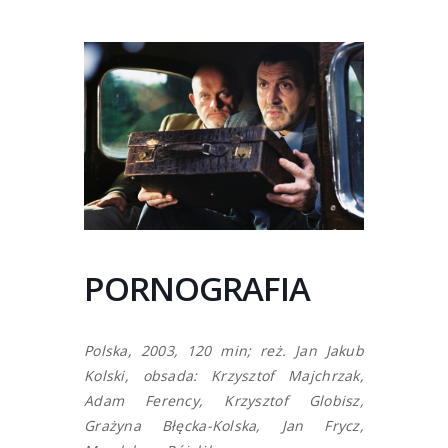
PORNOGRAFIA
Polska, 2003, 120 min; reż. Jan Jakub
Kolski, obsada: Krzysztof Majchrzak,
Adam Ferency, Krzysztof Globisz,
Grażyna Błęcka-Kolska, Jan Frycz,