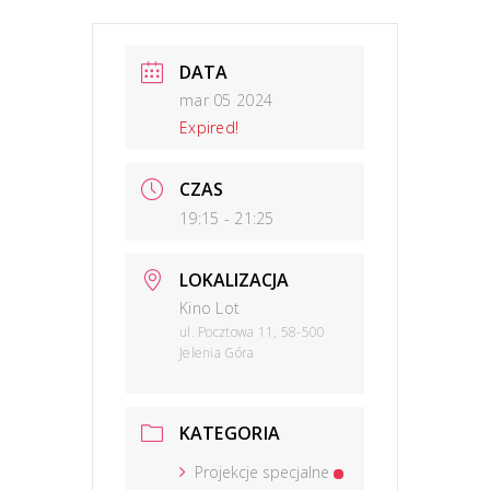
DATA
mar 05 2024
Expired!
CZAS
19:15 - 21:25
LOKALIZACJA
Kino Lot
ul. Pocztowa 11, 58-500
Jelenia Góra
KATEGORIA
Projekcje specjalne