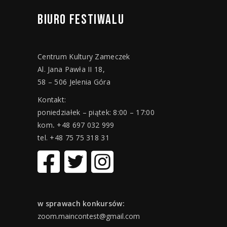
BIURO
FESTIWALU
Centrum Kultury Zameczek
Al. Jana Pawła II 18,
58 – 506 Jelenia Góra
Kontakt:
poniedziałek – piątek: 8:00 – 17:00
kom
.
+48 697 032 999
tel. +48 75 75 318 31
w sprawach konkursów:
zoom.maincontest@gmail.com