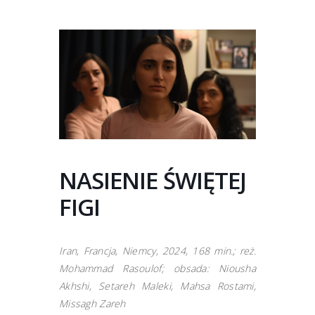
NASIENIE ŚWIĘTEJ
FIGI
Iran, Francja, Niemcy, 2024, 168 min.; reż.
Mohammad Rasoulof; obsada: Niousha
Akhshi, Setareh Maleki, Mahsa Rostami,
Missagh Zareh