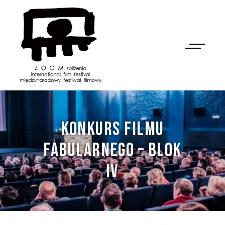
KONKURS FILMU
FABULARNEGO – BLOK
IV
NAN