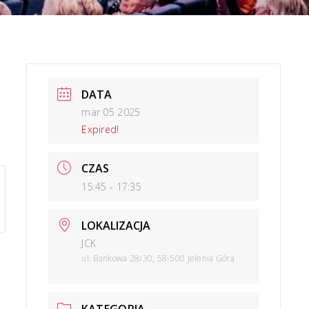
NAN
DATA
mar 05 2025
Expired!
CZAS
15:45 - 17:35
LOKALIZACJA
JCK
ul. Bankowa 28/30, 58-500 Jelenia Góra