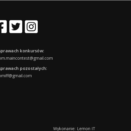
sprawach konkursów:
om.maincontest@gmail.com
sprawach pozostałych:
omiff@gmail.com
Wykonanie:
Lemon IT