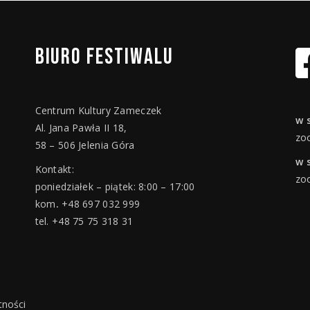
BIURO
FESTIWALU
Centrum Kultury Zameczek
w 
Al. Jana Pawła II 18,
zo
58 – 506 Jelenia Góra
w 
Kontakt:
zo
poniedziałek – piątek: 8:00 – 17:00
kom
.
+48 697 032 999
tel. +48 75 75 318 31
tności