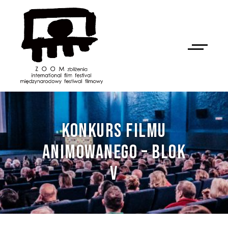
KONKURS FILMU
ANIMOWANEGO – BLOK
V
NAN