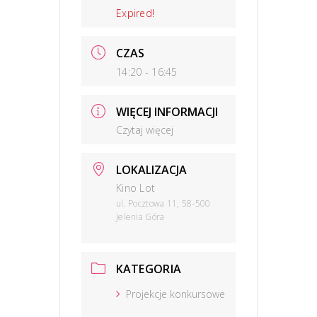
Expired!
CZAS
14:20 - 16:45
WIĘCEJ INFORMACJI
Czytaj więcej
LOKALIZACJA
Kino Lot
ul. Pocztowa 11, 58-500
Jelenia Góra
KATEGORIA
Projekcje konkursowe