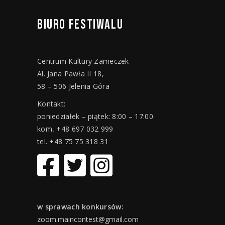
BIURO
FESTIWALU
Centrum Kultury Zameczek
Al. Jana Pawła II 18,
58 – 506 Jelenia Góra
Kontakt:
poniedziałek – piątek: 8:00 – 17:00
kom
.
+48 697 032 999
tel. +48 75 75 318 31
w sprawach konkursów:
zoom.maincontest@gmail.com