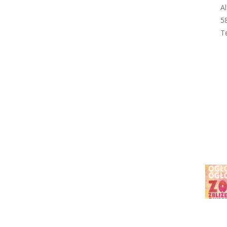
Al
5
T