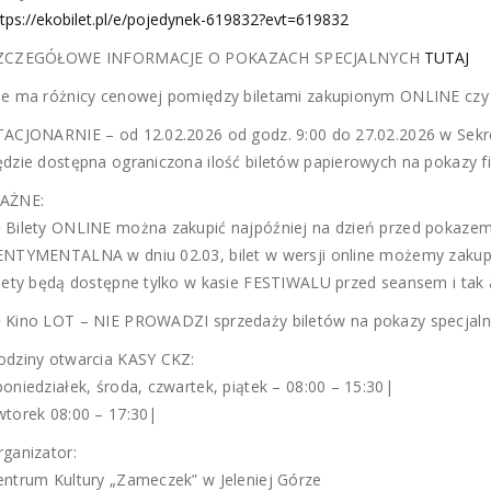
ttps://ekobilet.pl/e/pojedynek-619832?evt=619832
ZCZEGÓŁOWE INFORMACJE O POKAZACH SPECJALNYCH
TUTAJ
ie ma różnicy cenowej pomiędzy biletami zakupionym ONLINE c
TACJONARNIE – od 12.02.2026 od godz. 9:00 do 27.02.2026 w Sekr
ędzie dostępna ograniczona ilość biletów papierowych na pokazy f
AŻNE:
 Bilety ONLINE można zakupić najpóźniej na dzień przed pokaze
ENTYMENTALNA w dniu 02.03, bilet w wersji online możemy zakupić 
ilety będą dostępne tylko w kasie FESTIWALU przed seansem i tak a
 Kino LOT – NIE PROWADZI sprzedaży biletów na pokazy specjalne
odziny otwarcia KASY CKZ:
poniedziałek, środa, czwartek, piątek – 08:00 – 15:30|
wtorek 08:00 – 17:30|
rganizator:
entrum Kultury „Zameczek” w Jeleniej Górze