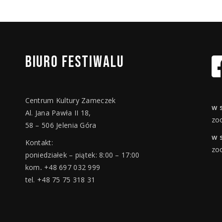
BIURO
FESTIWALU
Centrum Kultury Zameczek
w 
Al. Jana Pawła II 18,
zo
58 – 506 Jelenia Góra
w 
Kontakt:
zo
poniedziałek – piątek: 8:00 – 17:00
kom
.
+48 697 032 999
tel. +48 75 75 318 31