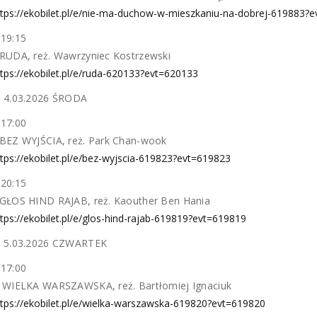
ttps://ekobilet.pl/e/nie-ma-duchow-w-mieszkaniu-na-dobrej-619883?
19:15
RUDA, reż. Wawrzyniec Kostrzewski
tps://ekobilet.pl/e/ruda-620133?evt=620133
 4.03.2026 ŚRODA
17:00
BEZ WYJŚCIA, reż. Park Chan-wook
tps://ekobilet.pl/e/bez-wyjscia-619823?evt=619823
20:15
GŁOS HIND RAJAB, reż. Kaouther Ben Hania
tps://ekobilet.pl/e/glos-hind-rajab-619819?evt=619819
 5.03.2026 CZWARTEK
17:00
 WIELKA WARSZAWSKA, reż. Bartłomiej Ignaciuk
ttps://ekobilet.pl/e/wielka-warszawska-619820?evt=619820