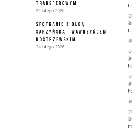
TRANSFEROWYM
h
25 lutego 2026
⏰

SPOTKANIE Z OLGĄ
ht
SARZYŃSKĄ I WAWRZYŃCEM
KOSTRZEWSKIM

24 lutego 2026
⏰

ht
⏰

ht

⏰

h