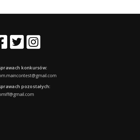
sprawach konkursów:
om.maincontest@gmail.com
sprawach pozostałych:
omiff@gmail.com