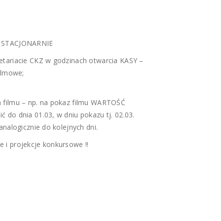
zy STACJONARNIE
etariacie CKZ w godzinach otwarcia KASY –
ilmowe;
m filmu – np. na pokaz filmu WARTOŚĆ
do dnia 01.03, w dniu pokazu tj. 02.03.
nalogicznie do kolejnych dni.
 i projekcje konkursowe ‼️