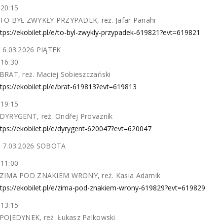
20:15
TO BYŁ ZWYKŁY PRZYPADEK, reż. Jafar Panahi
tps://ekobilet.pl/e/to-byl-zwykly-przypadek-619821?evt=619821
 6.03.2026 PIĄTEK
16:30
BRAT, reż. Maciej Sobieszczański
tps://ekobilet.pl/e/brat-619813?evt=619813
19:15
DYRYGENT, reż. Ondřej Provazník
tps://ekobilet.pl/e/dyrygent-620047?evt=620047
 7.03.2026 SOBOTA
11:00
ZIMA POD ZNAKIEM WRONY, reż. Kasia Adamik
ttps://ekobilet.pl/e/zima-pod-znakiem-wrony-619829?evt=619829
13:15
POJEDYNEK, reż. Łukasz Palkowski