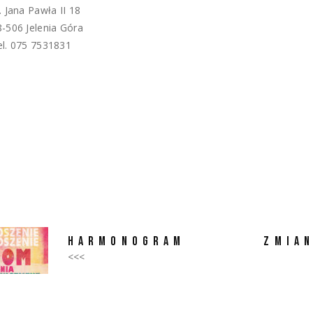
. Jana Pawła II 18
8-506 Jelenia Góra
el. 075 7531831
HARMONOGRAM
ZMIA
<<<