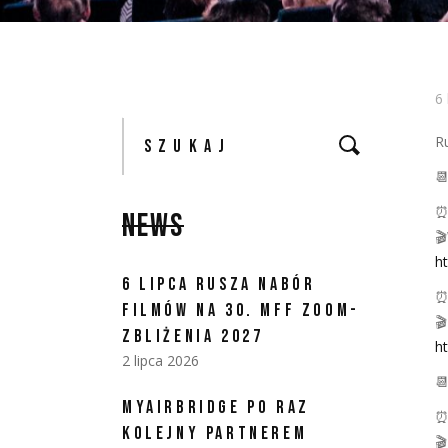
6
Szukaj:
R

⏰
NEWS

h
6 LIPCA RUSZA NABÓR
⏰
FILMÓW NA 30. MFF ZOOM-

ZBLIŻENIA 2027
ht
2 lipca 2026

MYAIRBRIDGE PO RAZ
⏰
KOLEJNY PARTNEREM
