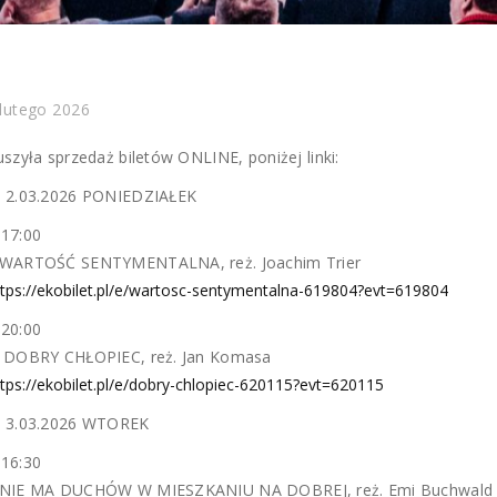
 lutego 2026
uszyła sprzedaż biletów ONLINE, poniżej linki:
 2.03.2026 PONIEDZIAŁEK
17:00
WARTOŚĆ SENTYMENTALNA, reż. Joachim Trier
ttps://ekobilet.pl/e/wartosc-sentymentalna-619804?evt=619804
20:00
 DOBRY CHŁOPIEC, reż. Jan Komasa
tps://ekobilet.pl/e/dobry-chlopiec-620115?evt=620115
 3.03.2026 WTOREK
16:30
NIE MA DUCHÓW W MIESZKANIU NA DOBREJ, reż. Emi Buchwald