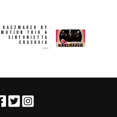
KACZMAREK BY
MOTION TRIO &
SINFONIETTA
CRACOVIA
>>>