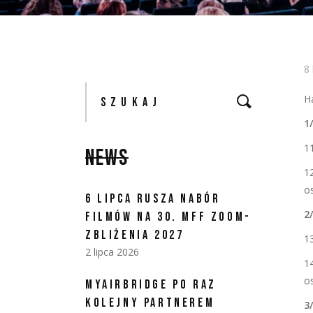
8
Szukaj:
H
1
1
NEWS
1
o
6 LIPCA RUSZA NABÓR
2
FILMÓW NA 30. MFF ZOOM-
ZBLIŻENIA 2027
1
2 lipca 2026
1
o
MYAIRBRIDGE PO RAZ
KOLEJNY PARTNEREM
3