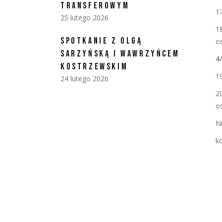
TRANSFEROWYM
1
25 lutego 2026
1
SPOTKANIE Z OLGĄ
o
SARZYŃSKĄ I WAWRZYŃCEM
4
KOSTRZEWSKIM
1
24 lutego 2026
2
o
N
k