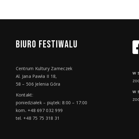
BIURO
FESTIWALU
Centrum Kultury Zameczek
w 
Al. Jana Pawła II 18,
zo
58 – 506 Jelenia Góra
w 
Kontakt:
zo
poniedziałek – piątek: 8:00 – 17:00
kom
.
+48 697 032 999
tel. +48 75 75 318 31