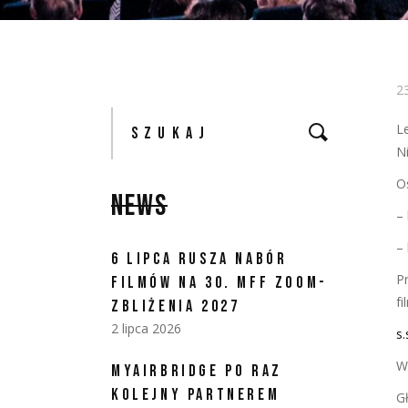
2
Szukaj:
L
N
O
NEWS
–
–
6 LIPCA RUSZA NABÓR
P
FILMÓW NA 30. MFF ZOOM-
f
ZBLIŻENIA 2027
2 lipca 2026
s
W
MYAIRBRIDGE PO RAZ
KOLEJNY PARTNEREM
G