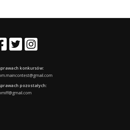
sprawach konkursów:
om.maincontest@gmail.com
sprawach pozostałych:
omiff@gmail.com