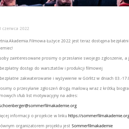
3 czerwca 2022
etnia.Akademia.Filmowa Łużyce 2022 jest teraz dostępna bezpłatnie
iemiec!
soby zainteresowane prosimy o przesłanie swojego zgłoszenie, a je
 bezpłatny dostęp do warsztatów i produkcji filmowej
 bezpłatne zakwaterowanie i wyżywienie w Görlitz w dniach 03.-17.0
rosimy o przesyłanie zgłoszeń drogą mailową wraz z krótką biogra
ilmowych i/lub list motywacyjny na adres:
.schoenberger@sommerfilmakademie.org
ięcej informacji o projekcie w linku
https://sommerfilmakademie.org/
łównym organizatorem projektu jest
Sommerfilmakademie